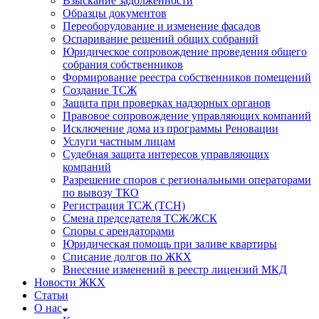
Взыскание задолженности
Образцы документов
Переоборудование и изменение фасадов
Оспаривание решений общих собраний
Юридическое сопровождение проведения общего
собрания собственников
Формирование реестра собственников помещений
Создание ТСЖ
Защита при проверках надзорных органов
Правовое сопровождение управляющих компаний
Исключение дома из программы Реновации
Услуги частным лицам
Судебная защита интересов управляющих
компаний
Разрешение споров с региональными операторами
по вывозу ТКО
Регистрация ТСЖ (ТСН)
Смена председателя ТСЖ/ЖСК
Споры с арендаторами
Юридическая помощь при заливе квартиры
Списание долгов по ЖКХ
Внесение изменений в реестр лицензий МКД
Новости ЖКХ
Статьи
О нас