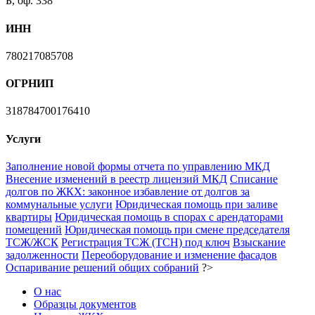
Б, оф. 338
ИНН
780217085708
ОГРНИП
318784700176410
Услуги
Заполнение новой формы отчета по управлению МКД
Внесение изменений в реестр лицензий МКД
Списание
долгов по ЖКХ: законное избавление от долгов за
коммунальные услуги
Юридическая помощь при заливе
квартиры
Юридическая помощь в спорах с арендаторами
помещений
Юридическая помощь при смене председателя
ТСЖ/ЖСК
Регистрация ТСЖ (ТСН) под ключ
Взыскание
задолженности
Переоборудование и изменение фасадов
Оспаривание решений общих собраний
?>
О нас
Образцы документов