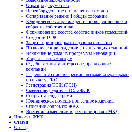
Взыскание задолженности
Образцы документов
Переоборудование и изменение фасадов
Оспаривание решений общих собраний
Юридическое сопровождение проведения общего
собрания собственников
Формирование реестра собственников помещений
Создание ТСЖ
Защита при проверках надзорных органов
Правовое сопровождение управляющих компаний
Исключение дома из программы Реновации
Услуги частным лицам
Судебная защита интересов управляющих
компаний
Разрешение споров с региональными операторами
по вывозу ТКО
Регистрация ТСЖ (ТСН)
Смена председателя ТСЖ/ЖСК
Споры с арендаторами
Юридическая помощь при заливе квартиры
Списание долгов по ЖКХ
Внесение изменений в реестр лицензий МКД
Новости ЖКХ
Статьи
О нас