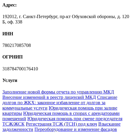
Адрес:
192012, г. Санкт-Петербург, пр-кт Обуховской обороны, д. 120
Б, оф. 338
ИНН
780217085708
ОГРНИП
318784700176410
Услуги
Заполнение новой формы отчета по управлению МКД
Внесение изменений в реестр лицензий МКД
Списание
долгов по ЖКХ: законное избавление от долгов за
коммунальные услуги
Юридическая помощь при заливе
квартиры
Юридическая помощь в спорах с арендаторами
помещений
Юридическая помощь при смене председателя
ТСЖ/ЖСК
Регистрация ТСЖ (ТСН) под ключ
Взыскание
задолженности
Переоборудование и изменение фасадов