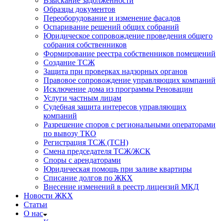
Взыскание задолженности
Образцы документов
Переоборудование и изменение фасадов
Оспаривание решений общих собраний
Юридическое сопровождение проведения общего
собрания собственников
Формирование реестра собственников помещений
Создание ТСЖ
Защита при проверках надзорных органов
Правовое сопровождение управляющих компаний
Исключение дома из программы Реновации
Услуги частным лицам
Судебная защита интересов управляющих
компаний
Разрешение споров с региональными операторами
по вывозу ТКО
Регистрация ТСЖ (ТСН)
Смена председателя ТСЖ/ЖСК
Споры с арендаторами
Юридическая помощь при заливе квартиры
Списание долгов по ЖКХ
Внесение изменений в реестр лицензий МКД
Новости ЖКХ
Статьи
О нас