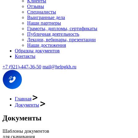
Клиенты
Отзывы
Специалисты
Выигранные дела
Наши партнеры
Грамоты, дипломы, сертификаты
Публичная деятельность
Лекции, вебинары, презентации
Наши достижения
Образцы документов
Контакты
+7 (921)-447-36-50
mail@helpgkh.ru
Главная
Документы
Документы
Шаблоны документов
для скачивания