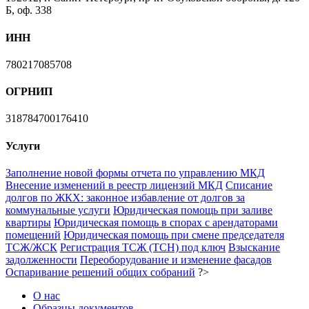
Б, оф. 338
ИНН
780217085708
ОГРНИП
318784700176410
Услуги
Заполнение новой формы отчета по управлению МКД
Внесение изменений в реестр лицензий МКД
Списание
долгов по ЖКХ: законное избавление от долгов за
коммунальные услуги
Юридическая помощь при заливе
квартиры
Юридическая помощь в спорах с арендаторами
помещений
Юридическая помощь при смене председателя
ТСЖ/ЖСК
Регистрация ТСЖ (ТСН) под ключ
Взыскание
задолженности
Переоборудование и изменение фасадов
Оспаривание решений общих собраний
?>
О нас
Образцы документов