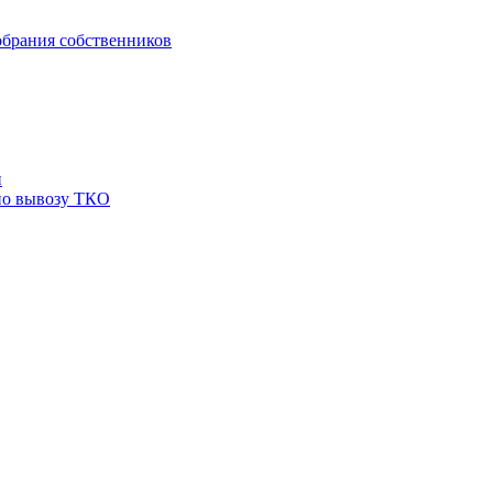
брания собственников
й
по вывозу ТКО