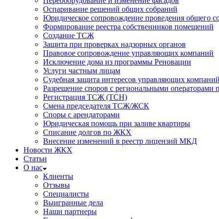
Переоборудование и изменение фасадов
Оспаривание решений общих собраний
Юридическое сопровождение проведения общего со
Формирование реестра собственников помещений
Создание ТСЖ
Защита при проверках надзорных органов
Правовое сопровождение управляющих компаний
Исключение дома из программы Реновации
Услуги частным лицам
Судебная защита интересов управляющих компани
Разрешение споров с региональными операторами 
Регистрация ТСЖ (ТСН)
Смена председателя ТСЖ/ЖСК
Споры с арендаторами
Юридическая помощь при заливе квартиры
Списание долгов по ЖКХ
Внесение изменений в реестр лицензий МКД
Новости ЖКХ
Статьи
О нас
Клиенты
Отзывы
Специалисты
Выигранные дела
Наши партнеры