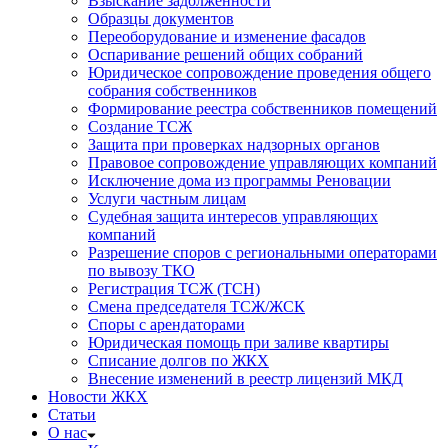
Взыскание задолженности
Образцы документов
Переоборудование и изменение фасадов
Оспаривание решений общих собраний
Юридическое сопровождение проведения общего
собрания собственников
Формирование реестра собственников помещений
Создание ТСЖ
Защита при проверках надзорных органов
Правовое сопровождение управляющих компаний
Исключение дома из программы Реновации
Услуги частным лицам
Судебная защита интересов управляющих
компаний
Разрешение споров с региональными операторами
по вывозу ТКО
Регистрация ТСЖ (ТСН)
Смена председателя ТСЖ/ЖСК
Споры с арендаторами
Юридическая помощь при заливе квартиры
Списание долгов по ЖКХ
Внесение изменений в реестр лицензий МКД
Новости ЖКХ
Статьи
О нас