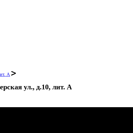
ит. А
ская ул., д.10, лит. А