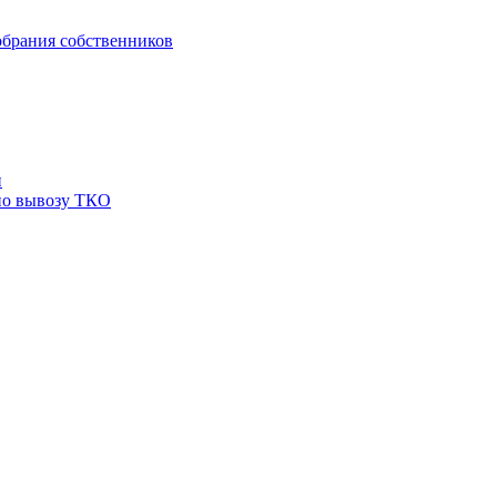
брания собственников
й
по вывозу ТКО