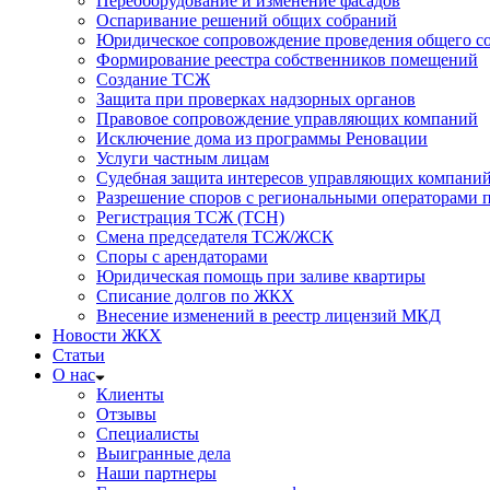
Переоборудование и изменение фасадов
Оспаривание решений общих собраний
Юридическое сопровождение проведения общего со
Формирование реестра собственников помещений
Создание ТСЖ
Защита при проверках надзорных органов
Правовое сопровождение управляющих компаний
Исключение дома из программы Реновации
Услуги частным лицам
Судебная защита интересов управляющих компани
Разрешение споров с региональными операторами 
Регистрация ТСЖ (ТСН)
Смена председателя ТСЖ/ЖСК
Споры с арендаторами
Юридическая помощь при заливе квартиры
Списание долгов по ЖКХ
Внесение изменений в реестр лицензий МКД
Новости ЖКХ
Статьи
О нас
Клиенты
Отзывы
Специалисты
Выигранные дела
Наши партнеры