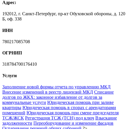
Адрес:
192012, г. Санкт-Петербург, пр-кт Обуховской обороны, д. 120
Б, оф. 338
ИНН
780217085708
ОГРНИП
318784700176410
Услуги
Заполнение новой формы отчета по управлению МКД
Внесение изменений в реестр лицензий МКД
Списание
долгов по ЖКХ: законное избавление от долгов за
коммунальные услуги
Юридическая помощь при заливе
квартиры
Юридическая помощь в спорах с арендаторами
помещений
Юридическая помощь при смене председателя
ТСЖ/ЖСК
Регистрация ТСЖ (ТСН) под ключ
Взыскание
задолженности
Переоборудование и изменение фасадов
Оспаривание решений общих собраний
?>