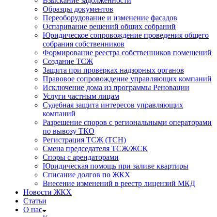
Взыскание задолженности
Образцы документов
Переоборудование и изменение фасадов
Оспаривание решений общих собраний
Юридическое сопровождение проведения общего
собрания собственников
Формирование реестра собственников помещений
Создание ТСЖ
Защита при проверках надзорных органов
Правовое сопровождение управляющих компаний
Исключение дома из программы Реновации
Услуги частным лицам
Судебная защита интересов управляющих
компаний
Разрешение споров с региональными операторами
по вывозу ТКО
Регистрация ТСЖ (ТСН)
Смена председателя ТСЖ/ЖСК
Споры с арендаторами
Юридическая помощь при заливе квартиры
Списание долгов по ЖКХ
Внесение изменений в реестр лицензий МКД
Новости ЖКХ
Статьи
О нас