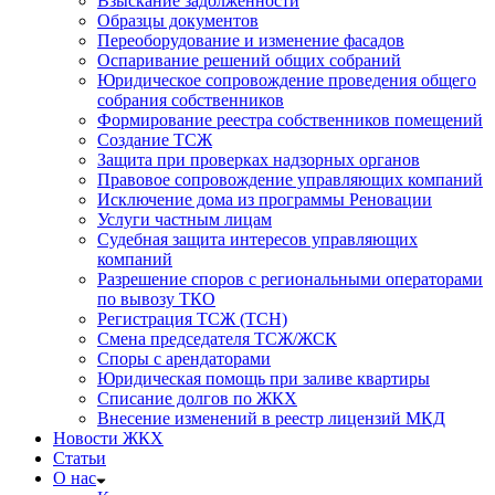
Взыскание задолженности
Образцы документов
Переоборудование и изменение фасадов
Оспаривание решений общих собраний
Юридическое сопровождение проведения общего
собрания собственников
Формирование реестра собственников помещений
Создание ТСЖ
Защита при проверках надзорных органов
Правовое сопровождение управляющих компаний
Исключение дома из программы Реновации
Услуги частным лицам
Судебная защита интересов управляющих
компаний
Разрешение споров с региональными операторами
по вывозу ТКО
Регистрация ТСЖ (ТСН)
Смена председателя ТСЖ/ЖСК
Споры с арендаторами
Юридическая помощь при заливе квартиры
Списание долгов по ЖКХ
Внесение изменений в реестр лицензий МКД
Новости ЖКХ
Статьи
О нас