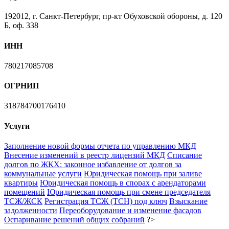
192012, г. Санкт-Петербург, пр-кт Обуховской обороны, д. 120
Б, оф. 338
ИНН
780217085708
ОГРНИП
318784700176410
Услуги
Заполнение новой формы отчета по управлению МКД
Внесение изменений в реестр лицензий МКД
Списание
долгов по ЖКХ: законное избавление от долгов за
коммунальные услуги
Юридическая помощь при заливе
квартиры
Юридическая помощь в спорах с арендаторами
помещений
Юридическая помощь при смене председателя
ТСЖ/ЖСК
Регистрация ТСЖ (ТСН) под ключ
Взыскание
задолженности
Переоборудование и изменение фасадов
Оспаривание решений общих собраний
?>