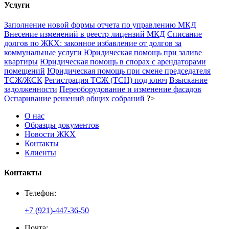
Услуги
Заполнение новой формы отчета по управлению МКД
Внесение изменений в реестр лицензий МКД
Списание
долгов по ЖКХ: законное избавление от долгов за
коммунальные услуги
Юридическая помощь при заливе
квартиры
Юридическая помощь в спорах с арендаторами
помещений
Юридическая помощь при смене председателя
ТСЖ/ЖСК
Регистрация ТСЖ (ТСН) под ключ
Взыскание
задолженности
Переоборудование и изменение фасадов
Оспаривание решений общих собраний
?>
О нас
Образцы документов
Новости ЖКХ
Контакты
Клиенты
Контакты
Телефон:
+7 (921)-447-36-50
Почта: