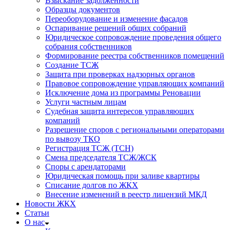
Взыскание задолженности
Образцы документов
Переоборудование и изменение фасадов
Оспаривание решений общих собраний
Юридическое сопровождение проведения общего
собрания собственников
Формирование реестра собственников помещений
Создание ТСЖ
Защита при проверках надзорных органов
Правовое сопровождение управляющих компаний
Исключение дома из программы Реновации
Услуги частным лицам
Судебная защита интересов управляющих
компаний
Разрешение споров с региональными операторами
по вывозу ТКО
Регистрация ТСЖ (ТСН)
Смена председателя ТСЖ/ЖСК
Споры с арендаторами
Юридическая помощь при заливе квартиры
Списание долгов по ЖКХ
Внесение изменений в реестр лицензий МКД
Новости ЖКХ
Статьи
О нас