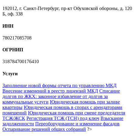
192012, г. Санкт-Петербург, пр-кт Обуховской обороны, д. 120
Б, оф. 338
ИНН
780217085708
ОГРНИП
318784700176410
Услуги
Заполнение новой формы отчета по управлению МКД
Внесение изменений в реестр лицензий МКД
Списание
долгов по ЖКХ: законное избавление от долгов за
коммунальные услуги
Юридическая помощь при заливе
квартиры
Юридическая помощь в спорах с арендаторами
помещений
Юридическая помощь при смене председателя
ТСЖ/ЖСК
Регистрация ТСЖ (ТСН) под ключ
Взыскание
задолженности
Переоборудование и изменение фасадов
Оспаривание решений общих собраний
?>