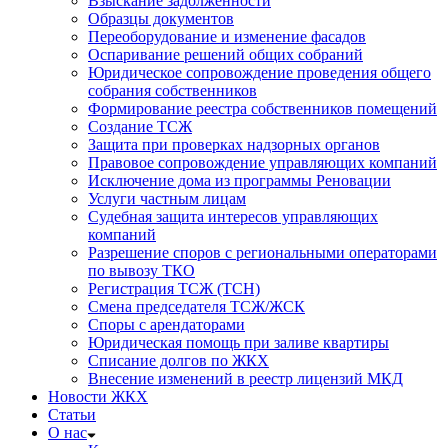
Взыскание задолженности
Образцы документов
Переоборудование и изменение фасадов
Оспаривание решений общих собраний
Юридическое сопровождение проведения общего
собрания собственников
Формирование реестра собственников помещений
Создание ТСЖ
Защита при проверках надзорных органов
Правовое сопровождение управляющих компаний
Исключение дома из программы Реновации
Услуги частным лицам
Судебная защита интересов управляющих
компаний
Разрешение споров с региональными операторами
по вывозу ТКО
Регистрация ТСЖ (ТСН)
Смена председателя ТСЖ/ЖСК
Споры с арендаторами
Юридическая помощь при заливе квартиры
Списание долгов по ЖКХ
Внесение изменений в реестр лицензий МКД
Новости ЖКХ
Статьи
О нас