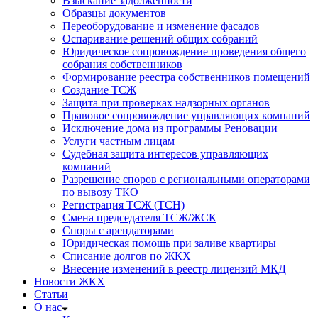
Взыскание задолженности
Образцы документов
Переоборудование и изменение фасадов
Оспаривание решений общих собраний
Юридическое сопровождение проведения общего
собрания собственников
Формирование реестра собственников помещений
Создание ТСЖ
Защита при проверках надзорных органов
Правовое сопровождение управляющих компаний
Исключение дома из программы Реновации
Услуги частным лицам
Судебная защита интересов управляющих
компаний
Разрешение споров с региональными операторами
по вывозу ТКО
Регистрация ТСЖ (ТСН)
Смена председателя ТСЖ/ЖСК
Споры с арендаторами
Юридическая помощь при заливе квартиры
Списание долгов по ЖКХ
Внесение изменений в реестр лицензий МКД
Новости ЖКХ
Статьи
О нас