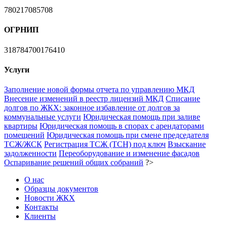
780217085708
ОГРНИП
318784700176410
Услуги
Заполнение новой формы отчета по управлению МКД
Внесение изменений в реестр лицензий МКД
Списание
долгов по ЖКХ: законное избавление от долгов за
коммунальные услуги
Юридическая помощь при заливе
квартиры
Юридическая помощь в спорах с арендаторами
помещений
Юридическая помощь при смене председателя
ТСЖ/ЖСК
Регистрация ТСЖ (ТСН) под ключ
Взыскание
задолженности
Переоборудование и изменение фасадов
Оспаривание решений общих собраний
?>
О нас
Образцы документов
Новости ЖКХ
Контакты
Клиенты