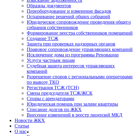
Взыскание задолженности
Образцы документов
Переоборудование и изменение фасадов
Оспаривание решений общих собраний
Юридическое сопровождение проведения общего
собрания собственников
Формирование реестра собственников помещений
Создание ТСЖ
Защита при проверках надзорных органов
Правовое сопровождение управляющих компаний
Исключение дома из программы Реновации
Услуги частным лицам
Судебная защита интересов управляющих
компаний
Разрешение споров с региональными операторами
по вывозу ТКО
Регистрация ТСЖ (ТСН)
Смена председателя ТСЖ/ЖСК
Споры с арендаторами
Юридическая помощь при заливе квартиры
Списание долгов по ЖКХ
Внесение изменений в реестр лицензий МКД
Новости ЖКХ
Статьи
О нас