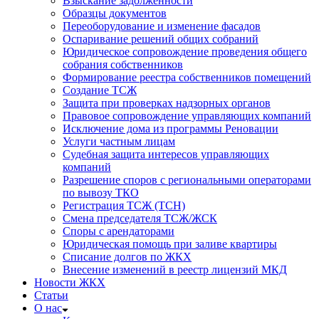
Взыскание задолженности
Образцы документов
Переоборудование и изменение фасадов
Оспаривание решений общих собраний
Юридическое сопровождение проведения общего
собрания собственников
Формирование реестра собственников помещений
Создание ТСЖ
Защита при проверках надзорных органов
Правовое сопровождение управляющих компаний
Исключение дома из программы Реновации
Услуги частным лицам
Судебная защита интересов управляющих
компаний
Разрешение споров с региональными операторами
по вывозу ТКО
Регистрация ТСЖ (ТСН)
Смена председателя ТСЖ/ЖСК
Споры с арендаторами
Юридическая помощь при заливе квартиры
Списание долгов по ЖКХ
Внесение изменений в реестр лицензий МКД
Новости ЖКХ
Статьи
О нас