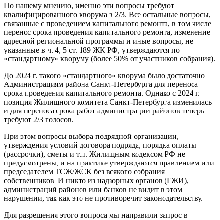
По нашему мнению, именно эти вопросы требуют
квалифицированного кворума в 2/3. Все остальные вопросы,
связанные с проведением капитального ремонта, в том числе
перенос срока проведения капитального ремонта, изменение
адресной региональной программы и иные вопросы, не
указанные в ч. 4, 5 ст. 189 ЖК РФ, утверждаются по
«стандартному» кворуму (более 50% от участников собрания).
До 2024 г. такого «стандартного» кворума было достаточно
Администрациям района Санкт-Петербурга для переноса
срока проведения капитального ремонта. Однако с 2024 г.
позиция Жилищного комитета Санкт-Петербурга изменилась
и для переноса срока работ администрации районов теперь
требуют 2/3 голосов.
При этом вопросы выбора подрядной организации,
утверждения условий договора подряда, порядка оплаты
(рассрочки), сметы и т.п. Жилищным кодексом РФ не
предусмотрены, и на практике утверждаются правлением или
председателем ТСЖ/ЖСК без всякого собрания
собственников. И никто из надзорных органов (ГЖИ),
администраций районов или банков не видит в этом
нарушении, так как это не противоречит законодательству.
Для разрешения этого вопроса мы направили запрос в