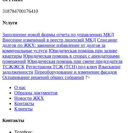
318784700176410
Услуги
Заполнение новой формы отчета по управлению МКД
Внесение изменений в реестр лицензий МКД
Списание
долгов по ЖКХ: законное избавление от долгов за
коммунальные услуги
Юридическая помощь при заливе
квартиры
Юридическая помощь в спорах с арендаторами
помещений
Юридическая помощь при смене председателя
ТСЖ/ЖСК
Регистрация ТСЖ (ТСН) под ключ
Взыскание
задолженности
Переоборудование и изменение фасадов
Оспаривание решений общих собраний
?>
О нас
Образцы документов
Новости ЖКХ
Контакты
Клиенты
Контакты
Телефон: