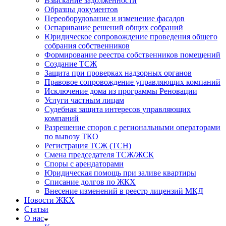
Взыскание задолженности
Образцы документов
Переоборудование и изменение фасадов
Оспаривание решений общих собраний
Юридическое сопровождение проведения общего
собрания собственников
Формирование реестра собственников помещений
Создание ТСЖ
Защита при проверках надзорных органов
Правовое сопровождение управляющих компаний
Исключение дома из программы Реновации
Услуги частным лицам
Судебная защита интересов управляющих
компаний
Разрешение споров с региональными операторами
по вывозу ТКО
Регистрация ТСЖ (ТСН)
Смена председателя ТСЖ/ЖСК
Споры с арендаторами
Юридическая помощь при заливе квартиры
Списание долгов по ЖКХ
Внесение изменений в реестр лицензий МКД
Новости ЖКХ
Статьи
О нас