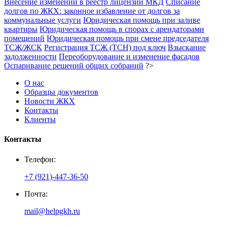
Внесение изменений в реестр лицензий МКД
Списание
долгов по ЖКХ: законное избавление от долгов за
коммунальные услуги
Юридическая помощь при заливе
квартиры
Юридическая помощь в спорах с арендаторами
помещений
Юридическая помощь при смене председателя
ТСЖ/ЖСК
Регистрация ТСЖ (ТСН) под ключ
Взыскание
задолженности
Переоборудование и изменение фасадов
Оспаривание решений общих собраний
?>
О нас
Образцы документов
Новости ЖКХ
Контакты
Клиенты
Контакты
Телефон:
+7 (921)-447-36-50
Почта:
mail@helpgkh.ru