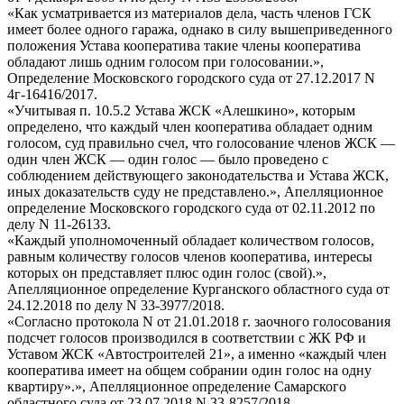
«Как усматривается из материалов дела, часть членов ГСК
имеет более одного гаража, однако в силу вышеприведенного
положения Устава кооператива такие члены кооператива
обладают лишь одним голосом при голосовании.»,
Определение Московского городского суда от 27.12.2017 N
4г-16416/2017.
«Учитывая п. 10.5.2 Устава ЖСК «Алешкино», которым
определено, что каждый член кооператива обладает одним
голосом, суд правильно счел, что голосование членов ЖСК —
один член ЖСК — один голос — было проведено с
соблюдением действующего законодательства и Устава ЖСК,
иных доказательств суду не представлено.», Апелляционное
определение Московского городского суда от 02.11.2012 по
делу N 11-26133.
«Каждый уполномоченный обладает количеством голосов,
равным количеству голосов членов кооператива, интересы
которых он представляет плюс один голос (свой).»,
Апелляционное определение Курганского областного суда от
24.12.2018 по делу N 33-3977/2018.
«Согласно протокола N от 21.01.2018 г. заочного голосования
подсчет голосов производился в соответствии с ЖК РФ и
Уставом ЖСК «Автостроителей 21», а именно «каждый член
кооператива имеет на общем собрании один голос на одну
квартиру».», Апелляционное определение Самарского
областного суда от 23.07.2018 N 33-8257/2018.