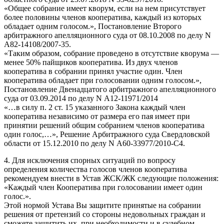
«Общее собрание имеет кворум, если на нем присутствует
более половины членов кооператива, каждый из которых
обладает одним голосом.», Постановление Второго
арбитражного апелляционного суда от 08.10.2008 по делу N
А82-14108/2007-35.
«Таким образом, собрание проведено в отсутствие кворума —
менее 50% пайщиков кооператива. Из двух членов
кооператива в собрании принял участие один. Член
кооператива обладает при голосовании одним голосом.»,
Постановление Двенадцатого арбитражного апелляционного
суда от 03.09.2014 по делу N А12-11971/2014
«…в силу п. 2 ст. 15 указанного Закона каждый член
кооператива независимо от размера его пая имеет при
принятии решений общим собранием членов кооператива
один голос,…», Решение Арбитражного суда Свердловской
области от 15.12.2010 по делу N А60-33977/2010-С4.
4. Для исключения спорных ситуаций по вопросу
определения количества голосов членов кооператива
рекомендуем внести в Устав ЖСК/ЖК следующие положения:
«Каждый член Кооператива при голосовании имеет один
голос.».
Этой нормой Устава Вы защитите принятые на собрании
решения от претензий со стороны недовольных граждан и
сможете защитить их, при необходимости и в судебном