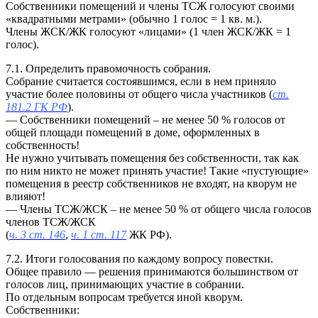
Собственники помещений и члены ТСЖ голосуют своими
«квадратными метрами» (обычно 1 голос = 1 кв. м.).
Члены ЖСК/ЖК голосуют «лицами» (1 член ЖСК/ЖК = 1
голос).
7.1. Определить правомочность собрания.
Собрание считается состоявшимся, если в нем приняло
участие более половины от общего числа участников (
ст.
181.2 ГК РФ
).
— Собственники помещений – не менее 50 % голосов от
общей площади помещений в доме, оформленных в
собственность!
Не нужно учитывать помещения без собственности, так как
по ним никто не может принять участие! Такие «пустующие»
помещения в реестр собственников не входят, на кворум не
влияют!
— Члены ТСЖ/ЖСК – не менее 50 % от общего числа голосов
членов ТСЖ/ЖСК
(
ч. 3 ст. 146
,
ч. 1 ст. 117
ЖК РФ).
7.2. Итоги голосования по каждому вопросу повестки.
Общее правило — решения принимаются большинством от
голосов лиц, принимающих участие в собрании.
По отдельным вопросам требуется иной кворум.
Собственники: