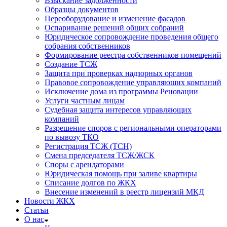
Взыскание задолженности
Образцы документов
Переоборудование и изменение фасадов
Оспаривание решений общих собраний
Юридическое сопровождение проведения общего
собрания собственников
Формирование реестра собственников помещений
Создание ТСЖ
Защита при проверках надзорных органов
Правовое сопровождение управляющих компаний
Исключение дома из программы Реновации
Услуги частным лицам
Судебная защита интересов управляющих
компаний
Разрешение споров с региональными операторами
по вывозу ТКО
Регистрация ТСЖ (ТСН)
Смена председателя ТСЖ/ЖСК
Споры с арендаторами
Юридическая помощь при заливе квартиры
Списание долгов по ЖКХ
Внесение изменений в реестр лицензий МКД
Новости ЖКХ
Статьи
О нас