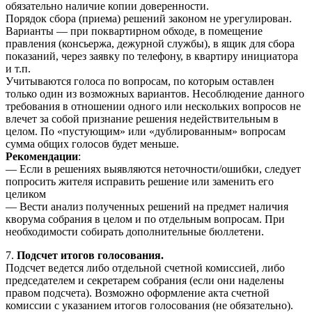
обязательно наличие копии доверенности.
Порядок сбора (приема) решений законом не урегулирован.
Варианты — при поквартирном обходе, в помещение
правления (консьержа, дежурной службы), в ящик для сбора
показаний, через заявку по телефону, в квартиру инициатора
и т.п.
Учитываются голоса по вопросам, по которым оставлен
только один из возможных вариантов. Несоблюдение данного
требования в отношении одного или нескольких вопросов не
влечет за собой признание решения недействительным в
целом. По «пустующим» или «дублированным» вопросам
сумма общих голосов будет меньше.
Рекомендации
:
— Если в решениях выявляются неточности/ошибки, следует
попросить жителя исправить решение или заменить его
целиком
— Вести анализ полученных решений на предмет наличия
кворума собрания в целом и по отдельным вопросам. При
необходимости собирать дополнительные бюллетени.
7.
Подсчет итогов голосования.
Подсчет ведется либо отдельной счетной комиссией, либо
председателем и секретарем собрания (если они наделены
правом подсчета). Возможно оформление акта счетной
комиссии с указанием итогов голосования (не обязательно).