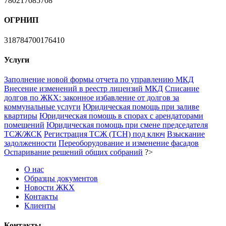
780217085708
ОГРНИП
318784700176410
Услуги
Заполнение новой формы отчета по управлению МКД
Внесение изменений в реестр лицензий МКД
Списание
долгов по ЖКХ: законное избавление от долгов за
коммунальные услуги
Юридическая помощь при заливе
квартиры
Юридическая помощь в спорах с арендаторами
помещений
Юридическая помощь при смене председателя
ТСЖ/ЖСК
Регистрация ТСЖ (ТСН) под ключ
Взыскание
задолженности
Переоборудование и изменение фасадов
Оспаривание решений общих собраний
?>
О нас
Образцы документов
Новости ЖКХ
Контакты
Клиенты
Контакты