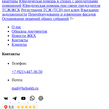
квартиры
Юридическая помощь в спорах с арендаторами
помещений
Юридическая помощь при смене председателя
ТСЖ/ЖСК
Регистрация ТСЖ (ТСН) под ключ
Взыскание
задолженности
Переоборудование и изменение фасадов
Оспаривание решений общих собраний
?>
О нас
Образцы документов
Новости ЖКХ
Контакты
Клиенты
Контакты
Телефон:
+7 (921)-447-36-50
Почта:
mail@helpgkh.ru