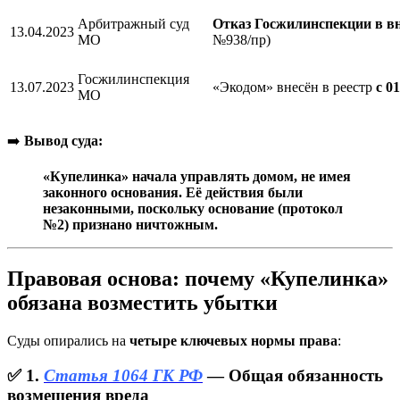
Арбитражный суд
Отказ Госжилинспекции в вн
13.04.2023
МО
№938/пр)
Госжилинспекция
13.07.2023
«Экодом» внесён в реестр
с 0
МО
➡️
Вывод суда:
«Купелинка» начала управлять домом, не имея
законного основания. Её действия были
незаконными, поскольку основание (протокол
№2) признано ничтожным.
Правовая основа: почему «Купелинка»
обязана возместить убытки
Суды опирались на
четыре ключевых нормы права
:
✅ 1.
Статья 1064 ГК РФ
— Общая обязанность
возмещения вреда