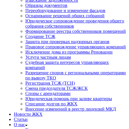
Взыскание задолженности
Образцы документов
Переоборудование и изменение фасадов
Оспаривание решений общих собраний
Юридическое сопровождение проведения общего
собрания собственников
Формирование реестра собственников помещений
Создание ТСЖ
Защита при проверках надзорных органов
Правовое сопровождение управляющих компаний
Исключение дома из программы Реновации
Услуги частным лицам
Судебная защита интересов управляющих
компаний
Разрешение споров с региональными операторами
по вывозу ТКО
Регистрация ТСЖ (ТСН)
Смена председателя ТСЖ/ЖСК
Споры с арендаторами
Юридическая помощь при заливе квартиры
Списание долгов по ЖКХ
Внесение изменений в реестр лицензий МКД
Новости ЖКХ
Статьи
О нас