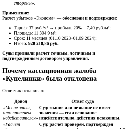
стороны».
Применение:
Расчет убытков «Экодома» —
обоснован и подтвержден
:
Тариф: 37 руб./м² → прибыль 20% = 7,40 руб./м²;
Площадь: 11 304,9 м²;
Срок: 11 месяцев (01.10.2023–01.09.2024);
Итого:
920 218,86 руб.
Суды признали расчет точным, логичным и
подтвержденным договором управления.
Почему кассационная жалоба
«Купелинки» была отклонена
Ответчик оспаривал:
Довод
Ответ суда
«Мы не знали,
Суд: знание или незнание не имеет
что протокол
значения — если основание
недействителен»
недействительно, действия незаконны.
«Расчет
Суд: расчет проверен, подтвержден