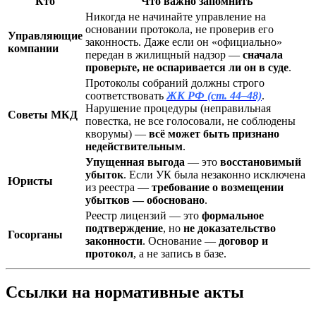
Кто
Что важно запомнить
Никогда не начинайте управление на
основании протокола, не проверив его
Управляющие
законность. Даже если он «официально»
компании
передан в жилищный надзор —
сначала
проверьте, не оспаривается ли он в суде
.
Протоколы собраний должны строго
соответствовать
ЖК РФ (ст. 44–48)
.
Нарушение процедуры (неправильная
Советы МКД
повестка, не все голосовали, не соблюдены
кворумы) —
всё может быть признано
недействительным
.
Упущенная выгода
— это
восстановимый
убыток
. Если УК была незаконно исключена
Юристы
из реестра —
требование о возмещении
убытков — обосновано
.
Реестр лицензий — это
формальное
подтверждение
, но
не доказательство
Госорганы
законности
. Основание —
договор и
протокол
, а не запись в базе.
Ссылки на нормативные акты