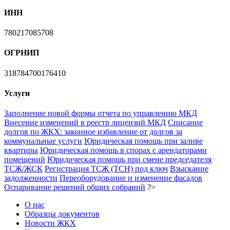
ИНН
780217085708
ОГРНИП
318784700176410
Услуги
Заполнение новой формы отчета по управлению МКД
Внесение изменений в реестр лицензий МКД
Списание
долгов по ЖКХ: законное избавление от долгов за
коммунальные услуги
Юридическая помощь при заливе
квартиры
Юридическая помощь в спорах с арендаторами
помещений
Юридическая помощь при смене председателя
ТСЖ/ЖСК
Регистрация ТСЖ (ТСН) под ключ
Взыскание
задолженности
Переоборудование и изменение фасадов
Оспаривание решений общих собраний
?>
О нас
Образцы документов
Новости ЖКХ