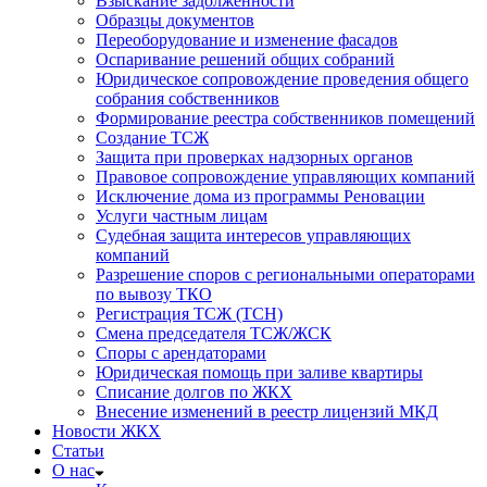
Взыскание задолженности
Образцы документов
Переоборудование и изменение фасадов
Оспаривание решений общих собраний
Юридическое сопровождение проведения общего
собрания собственников
Формирование реестра собственников помещений
Создание ТСЖ
Защита при проверках надзорных органов
Правовое сопровождение управляющих компаний
Исключение дома из программы Реновации
Услуги частным лицам
Судебная защита интересов управляющих
компаний
Разрешение споров с региональными операторами
по вывозу ТКО
Регистрация ТСЖ (ТСН)
Смена председателя ТСЖ/ЖСК
Споры с арендаторами
Юридическая помощь при заливе квартиры
Списание долгов по ЖКХ
Внесение изменений в реестр лицензий МКД
Новости ЖКХ
Статьи
О нас