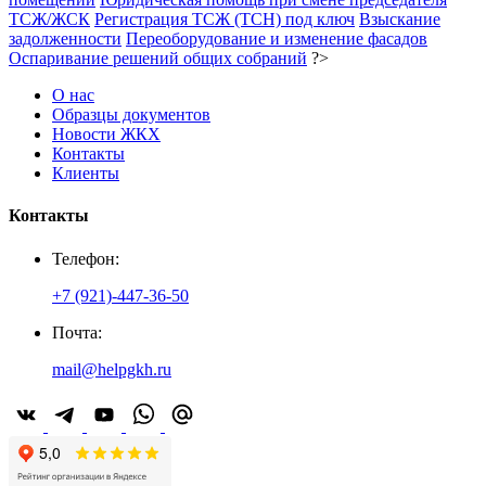
ТСЖ/ЖСК
Регистрация ТСЖ (ТСН) под ключ
Взыскание
задолженности
Переоборудование и изменение фасадов
Оспаривание решений общих собраний
?>
О нас
Образцы документов
Новости ЖКХ
Контакты
Клиенты
Контакты
Телефон:
+7 (921)-447-36-50
Почта:
mail@helpgkh.ru