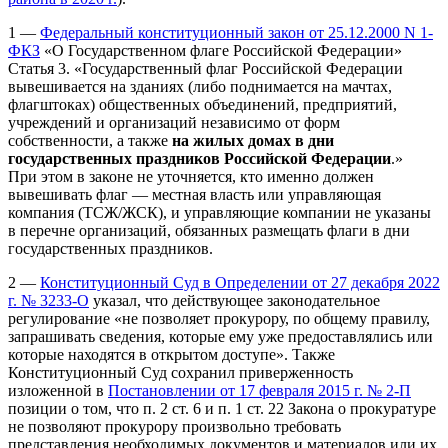
1 —
Федеральный конституционный закон от 25.12.2000 N 1-
ФКЗ
«О Государственном флаге Российской Федерации»
Статья 3. «Государственный флаг Российской Федерации
вывешивается на зданиях (либо поднимается на мачтах,
флагштоках) общественных объединений, предприятий,
учреждений и организаций независимо от форм
собственности, а также
на жилых домах в дни
государственных праздников Российской Федерации
.»
При этом в законе не уточняется, кто именно должен
вывешивать флаг — местная власть или управляющая
компания (ТСЖ/ЖСК), и управляющие компании не указаны
в перечне организаций, обязанных размещать флаги в дни
государственных праздников.
2 —
Конституционный Суд в Определении от 27 декабря 2022
г. № 3233-О
указал, что действующее законодательное
регулирование «не позволяет прокурору, по общему правилу,
запрашивать сведения, которые ему уже предоставлялись или
которые находятся в открытом доступе». Также
Конституционный Суд сохранил приверженность
изложенной в
Постановлении от 17 февраля 2015 г. № 2-П
позиции о том, что п. 2 ст. 6 и п. 1 ст. 22 Закона о прокуратуре
не позволяют прокурору произвольно требовать
представления необходимых документов и материалов или их