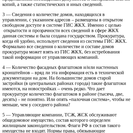
копий, а также статистических и иных сведений.
3 — Сведения о количестве домов, находящихся в
управлении, с указанием адресов – размещены в открытом
свободном доступе в системе ГИС ЖКХ. Именно с целью
открытости и прозрачности всех сведений в сфере ЖКХ
данная системы и была создана государством. Прокуратура,
когда ей удобно, использует сведения из системы ГИС ЖКХ.
Формально все сведения о количестве и составе домов
прокуратура может взять из ГИС ЖКХ, без истребования
такой информации от управляющих компаний.
4 — Количество фасадных флагштоков и/или настенных
кронштейнов – вряд ли эта информация есть в технической
документации на дом. На большинстве домов старой
застройки (в центральных районах города) такие флагштоки
имеются, на новостройках – очень редко. Что дает
прокуратуре количество флагштоков в районе (тысяча, две,
десять) – не понятно. Или опять «палочная система», чтобы не
меньше, чем у соседнего района?
5 — Управляющие компании, ТСЖ, ЖСК обслуживают
общедомовое имущество, состав которого определен
жилищным законодательством. Флаги РФ в состав такого
имущества не входят. Нормы права, обязывающие