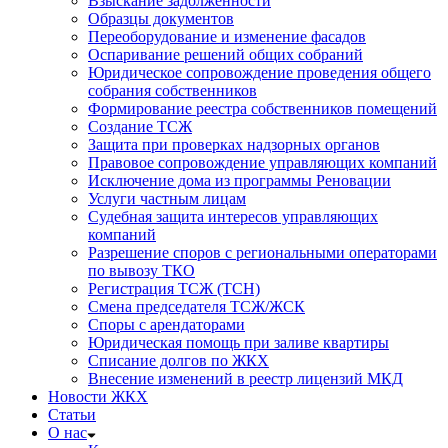
Взыскание задолженности
Образцы документов
Переоборудование и изменение фасадов
Оспаривание решений общих собраний
Юридическое сопровождение проведения общего
собрания собственников
Формирование реестра собственников помещений
Создание ТСЖ
Защита при проверках надзорных органов
Правовое сопровождение управляющих компаний
Исключение дома из программы Реновации
Услуги частным лицам
Судебная защита интересов управляющих
компаний
Разрешение споров с региональными операторами
по вывозу ТКО
Регистрация ТСЖ (ТСН)
Смена председателя ТСЖ/ЖСК
Споры с арендаторами
Юридическая помощь при заливе квартиры
Списание долгов по ЖКХ
Внесение изменений в реестр лицензий МКД
Новости ЖКХ
Статьи
О нас