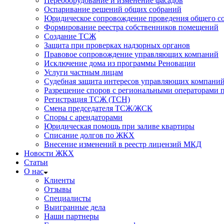
Переоборудование и изменение фасадов
Оспаривание решений общих собраний
Юридическое сопровождение проведения общего со
Формирование реестра собственников помещений
Создание ТСЖ
Защита при проверках надзорных органов
Правовое сопровождение управляющих компаний
Исключение дома из программы Реновации
Услуги частным лицам
Судебная защита интересов управляющих компани
Разрешение споров с региональными операторами 
Регистрация ТСЖ (ТСН)
Смена председателя ТСЖ/ЖСК
Споры с арендаторами
Юридическая помощь при заливе квартиры
Списание долгов по ЖКХ
Внесение изменений в реестр лицензий МКД
Новости ЖКХ
Статьи
О нас
Клиенты
Отзывы
Специалисты
Выигранные дела
Наши партнеры