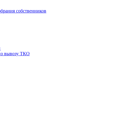
брания собственников
й
по вывозу ТКО