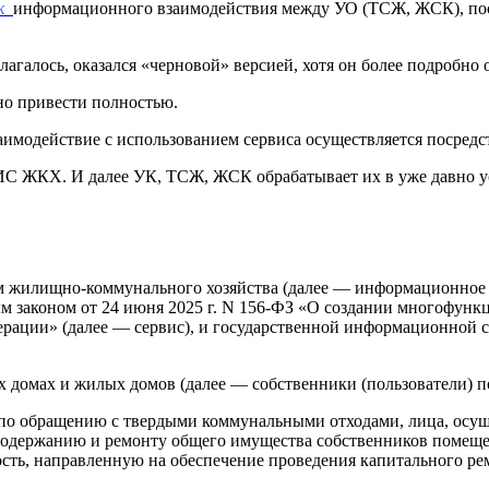
к
информационного взаимодействия между УО (ТСЖ, ЖСК), пос
лагалось, оказался «черновой» версией, хотя он более подробно
но привести полностью.
имодействие с использованием сервиса осуществляется посредс
ИС ЖКХ. И далее УК, ТСЖ, ЖСК обрабатывает их в уже давно у
м жилищно-коммунального хозяйства (далее — информационное 
м законом от 24 июня 2025 г. N 156-ФЗ «О создании многофунк
ерации» (далее — сервис), и государственной информационной 
х домах и жилых домов (далее — собственники (пользователи) 
 по обращению с твердыми коммунальными отходами, лица, ос
содержанию и ремонту общего имущества собственников помещ
ость, направленную на обеспечение проведения капитального р