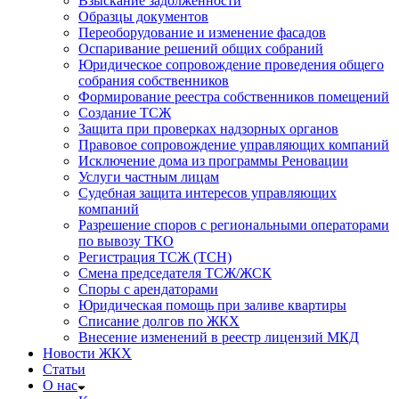
Взыскание задолженности
Образцы документов
Переоборудование и изменение фасадов
Оспаривание решений общих собраний
Юридическое сопровождение проведения общего
собрания собственников
Формирование реестра собственников помещений
Создание ТСЖ
Защита при проверках надзорных органов
Правовое сопровождение управляющих компаний
Исключение дома из программы Реновации
Услуги частным лицам
Судебная защита интересов управляющих
компаний
Разрешение споров с региональными операторами
по вывозу ТКО
Регистрация ТСЖ (ТСН)
Смена председателя ТСЖ/ЖСК
Споры с арендаторами
Юридическая помощь при заливе квартиры
Списание долгов по ЖКХ
Внесение изменений в реестр лицензий МКД
Новости ЖКХ
Статьи
О нас