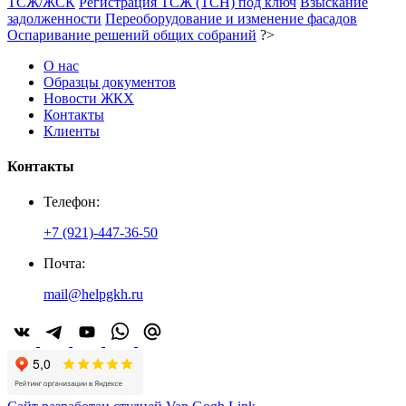
ТСЖ/ЖСК
Регистрация ТСЖ (ТСН) под ключ
Взыскание
задолженности
Переоборудование и изменение фасадов
Оспаривание решений общих собраний
?>
О нас
Образцы документов
Новости ЖКХ
Контакты
Клиенты
Контакты
Телефон:
+7 (921)-447-36-50
Почта:
mail@helpgkh.ru