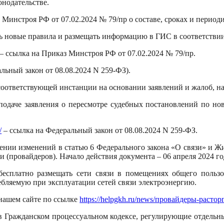
нодательстве.
каз Минстроя РФ от 07.02.2024 № 79/пр о составе, сроках и пе
 новые правила и размещать информацию в ГИС в соответствии
– ссылка на Приказ Минстроя РФ от 07.02.2024 № 79/пр.
ьный закон от 08.08.2024 N 259-ФЗ).
оответствующей инстанции на основании заявлений и жалоб, нап
подаче заявления о пересмотре судебных постановлений по но
/
– ссылка на Федеральный закон от 08.08.2024 N 259-ФЗ.
сении изменений в статью 6 Федерального закона «О связи» и
 (провайдеров). Начало действия документа – 06 апреля 2024 го
 бесплатно размещать сети связи в помещениях общего польз
бляемую при эксплуатации сетей связи электроэнергию.
нашем сайте по ссылке
https://helpgkh.ru/news/провайдеры-расто
 в Гражданском процессуальном кодексе, регулирующие отдельн