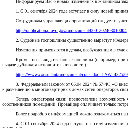
Информируем Вас о новых изменениях в жилищном зако
1. С 01 сентября 2024 года вступает в силу новый при
Сотрудникам управляющих организаций следует изучить
http://publication.pravo.gov.ru/document/0001202403010004
2. Судебные госпошлины существенно вырастут (Федерал
Изменения применяются к делам, возбужденным в суде с
Кроме того, вводятся новые пошлины (например, при 
выдаче дубликата исполнительного листа).
https://www.consultant.ru/document/cons_doc_LAW_482529
3. Федеральным законом от 06.04.2024 № 67-ФЗ «О вне
к размещению в многоквартирных домах сетей операторов связи
Теперь операторам связи предоставлена возможность
собственников помещений. Провайдер оплачивает только потре
Более подробно с информацией можно ознакомиться на 
4. С 01 сентября 2024 года вступают в силу изменения