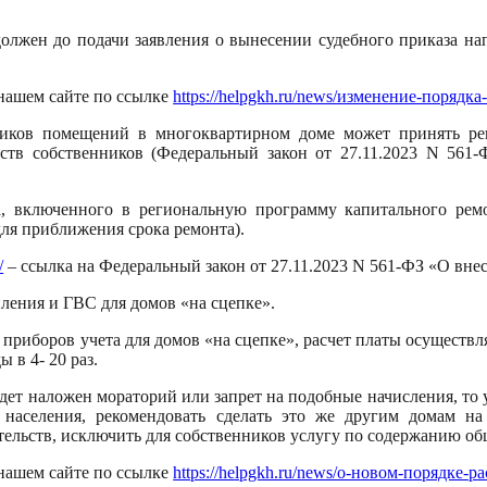
должен до подачи заявления о вынесении судебного приказа н
нашем сайте по ссылке
https://helpgkh.ru/news/изменение-порядк
нников помещений в многоквартирном доме может принять ре
едств собственников (Федеральный закон от 27.11.2023 N 5
ма, включенного в региональную программу капитального ре
ля приближения срока ремонта).
/
– ссылка на Федеральный закон от 27.11.2023 N 561-ФЗ «О в
ления и ГВС для домов «на сцепке».
риборов учета для домов «на сцепке», расчет платы осуществл
 в 4- 20 раз.
будет наложен мораторий или запрет на подобные начисления, 
аселения, рекомендовать сделать это же другим домам на
ельств, исключить для собственников услугу по содержанию об
нашем сайте по ссылке
https://helpgkh.ru/news/о-новом-порядке-ра