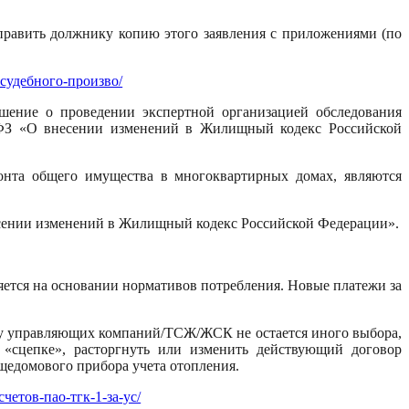
аправить должнику копию этого заявления с приложениями (по
а-судебного-произво/
шение о проведении экспертной организацией обследования
61-ФЗ «О внесении изменений в Жилищный кодекс Российской
монта общего имущества в многоквартирных домах, являются
несении изменений в Жилищный кодекс Российской Федерации».
яется на основании нормативов потребления. Новые платежи за
то у управляющих компаний/ТСЖ/ЖСК не остается иного выбора,
 «сцепке», расторгнуть или изменить действующий договор
щедомового прибора учета отопления.
счетов-пао-тгк-1-за-ус/