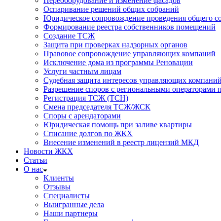
Переоборудование и изменение фасадов
Оспаривание решений общих собраний
Юридическое сопровождение проведения общего со
Формирование реестра собственников помещений
Создание ТСЖ
Защита при проверках надзорных органов
Правовое сопровождение управляющих компаний
Исключение дома из программы Реновации
Услуги частным лицам
Судебная защита интересов управляющих компани
Разрешение споров с региональными операторами 
Регистрация ТСЖ (ТСН)
Смена председателя ТСЖ/ЖСК
Споры с арендаторами
Юридическая помощь при заливе квартиры
Списание долгов по ЖКХ
Внесение изменений в реестр лицензий МКД
Новости ЖКХ
Статьи
О нас
Клиенты
Отзывы
Специалисты
Выигранные дела
Наши партнеры