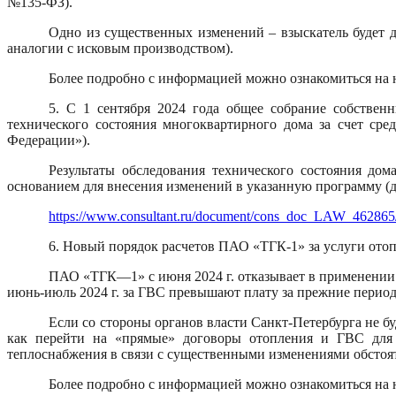
№135-ФЗ).
Одно из существенных изменений – взыскатель будет 
аналогии с исковым производством).
Более подробно с информацией можно ознакомиться на 
5. С 1 сентября 2024 года общее собрание собстве
технического состояния многоквартирного дома за счет ср
Федерации»).
Результаты обследования технического состояния до
основанием для внесения изменений в указанную программу (д
https://www.consultant.ru/document/cons_doc_LAW_462865
6. Новый порядок расчетов ПАО «ТГК-1» за услуги отоп
ПАО «ТГК—1» с июня 2024 г. отказывает в применении п
июнь-июль 2024 г. за ГВС превышают плату за прежние периоды
Если со стороны органов власти Санкт-Петербурга не 
как перейти на «прямые» договоры отопления и ГВС для н
теплоснабжения в связи с существенными изменениями обстоят
Более подробно с информацией можно ознакомиться на 