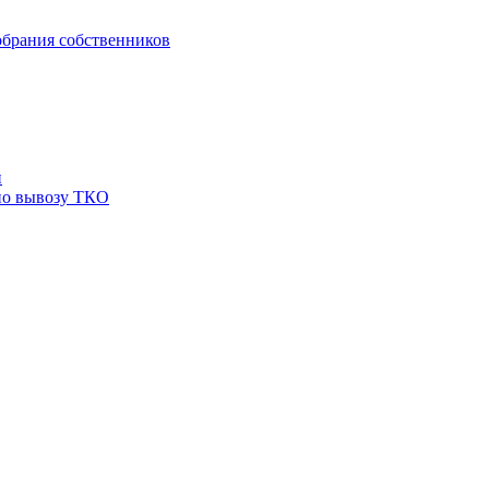
брания собственников
й
по вывозу ТКО