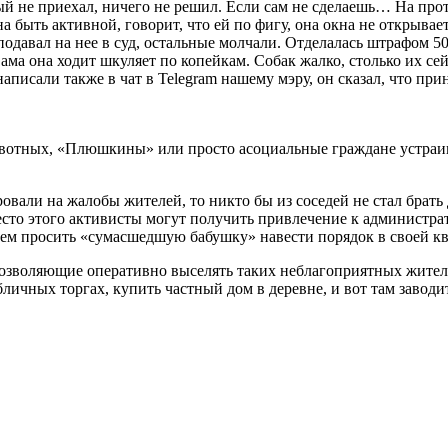
 не приехал, ничего не решил. Если сам не сделаешь… На протя
на быть активной, говорит, что ей по фигу, она окна не открывает
одавал на нее в суд, остальные молчали. Отделалась штрафом 500
ама она ходит шкуляет по копейкам. Собак жалко, столько их сейч
исали также в чат в Telegram нашему мэру, он сказал, что прин
животных, «Плюшкины» или просто асоциальные граждане устра
али на жалобы жителей, то никто бы из соседей не стал брать д
есто этого активисты могут получить привлечение к администра
м просить «сумасшедшую бабушку» навести порядок в своей кв
озволяющие оперативно выселять таких неблагоприятных жителе
ичных торгах, купить частный дом в деревне, и вот там заводит