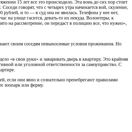
жении 15 лет все это происходило. Эта вонь до сих пор стоит
. Соседи говорят, что с четырех утра начинается вой, скуление,
 рублей, и то — в суд она не явилась. Телефона у нее нет,
ас на улице гасится, девать-то их некуда. Волонтеры, к
ято на рассмотрение, он передаст в полицию все, что нужно»,
ивают своим соседям невыносимые условия проживания. Но
ело «в свои руки» и заваривать дверь в квартиру. Это крайняя
тивной или уголовной ответственности за самоуправство. С
артире.
й, если они явно и сознательно пренебрегают правилами
е зоопарк или ферму.