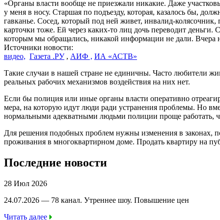
«Органы власти вообще не приезжали никакие. Даже участковый
у меня в носу. Старшая по подъезду, которая, казалось бы, долж
гавканье. Сосед, который под ней живет, инвалид-колясочник, п
карточки тоже. Ей через каких-то лиц дочь переводит деньги. С
которым мы обращались, никакой информации не дали. Вчера нап
Источники новости:
видео,
Газета .РУ
,
АИФ ,
ИА «АСТВ»
Такие случаи в нашей стране не единичны. Часто любители 
реальных рабочих механизмов воздействия на них нет.
Если бы полиция или иные органы власти оперативно отреагиров
мера, на которую идут люди ради устранения проблемы. Но вм
нормальными адекватными людьми полиции проще работать, че
Для решения подобных проблем нужны изменения в законах, п
проживания в многоквартирном доме. Продать квартиру на публ
Последние новости
28 Июл 2026
24.07.2026 — 78 канал. Утреннее шоу. Повышение цен
Читать далее