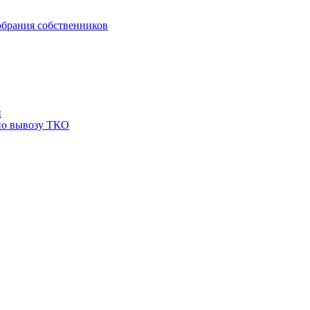
брания собственников
й
по вывозу ТКО