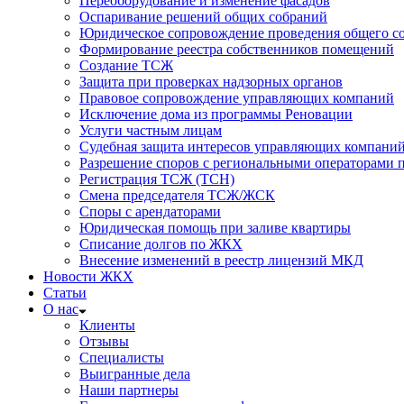
Переоборудование и изменение фасадов
Оспаривание решений общих собраний
Юридическое сопровождение проведения общего со
Формирование реестра собственников помещений
Создание ТСЖ
Защита при проверках надзорных органов
Правовое сопровождение управляющих компаний
Исключение дома из программы Реновации
Услуги частным лицам
Судебная защита интересов управляющих компани
Разрешение споров с региональными операторами 
Регистрация ТСЖ (ТСН)
Смена председателя ТСЖ/ЖСК
Споры с арендаторами
Юридическая помощь при заливе квартиры
Списание долгов по ЖКХ
Внесение изменений в реестр лицензий МКД
Новости ЖКХ
Статьи
О нас
Клиенты
Отзывы
Специалисты
Выигранные дела
Наши партнеры