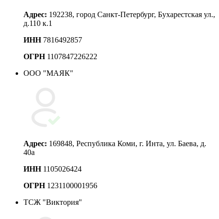
Адрес:
192238, город Санкт-Петербург, Бухарестская ул.,
д.110 к.1
ИНН
7816492857
ОГРН
1107847226222
ООО "МАЯК"
Адрес:
169848, Республика Коми, г. Инта, ул. Баева, д.
40а
ИНН
1105026424
ОГРН
1231100001956
ТСЖ "Виктория"