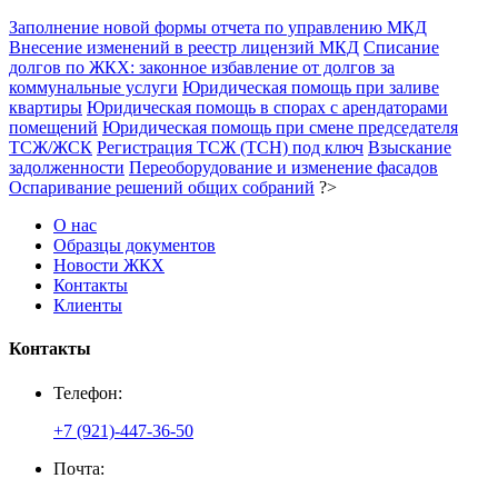
Заполнение новой формы отчета по управлению МКД
Внесение изменений в реестр лицензий МКД
Списание
долгов по ЖКХ: законное избавление от долгов за
коммунальные услуги
Юридическая помощь при заливе
квартиры
Юридическая помощь в спорах с арендаторами
помещений
Юридическая помощь при смене председателя
ТСЖ/ЖСК
Регистрация ТСЖ (ТСН) под ключ
Взыскание
задолженности
Переоборудование и изменение фасадов
Оспаривание решений общих собраний
?>
О нас
Образцы документов
Новости ЖКХ
Контакты
Клиенты
Контакты
Телефон:
+7 (921)-447-36-50
Почта: