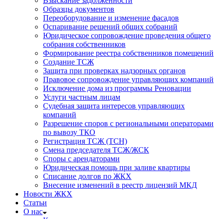
Взыскание задолженности
Образцы документов
Переоборудование и изменение фасадов
Оспаривание решений общих собраний
Юридическое сопровождение проведения общего
собрания собственников
Формирование реестра собственников помещений
Создание ТСЖ
Защита при проверках надзорных органов
Правовое сопровождение управляющих компаний
Исключение дома из программы Реновации
Услуги частным лицам
Судебная защита интересов управляющих
компаний
Разрешение споров с региональными операторами
по вывозу ТКО
Регистрация ТСЖ (ТСН)
Смена председателя ТСЖ/ЖСК
Споры с арендаторами
Юридическая помощь при заливе квартиры
Списание долгов по ЖКХ
Внесение изменений в реестр лицензий МКД
Новости ЖКХ
Статьи
О нас