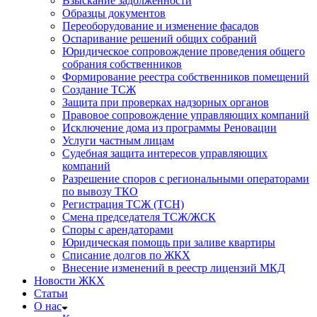
Взыскание задолженности
Образцы документов
Переоборудование и изменение фасадов
Оспаривание решений общих собраний
Юридическое сопровождение проведения общего
собрания собственников
Формирование реестра собственников помещений
Создание ТСЖ
Защита при проверках надзорных органов
Правовое сопровождение управляющих компаний
Исключение дома из программы Реновации
Услуги частным лицам
Судебная защита интересов управляющих
компаний
Разрешение споров с региональными операторами
по вывозу ТКО
Регистрация ТСЖ (ТСН)
Смена председателя ТСЖ/ЖСК
Споры с арендаторами
Юридическая помощь при заливе квартиры
Списание долгов по ЖКХ
Внесение изменений в реестр лицензий МКД
Новости ЖКХ
Статьи
О нас