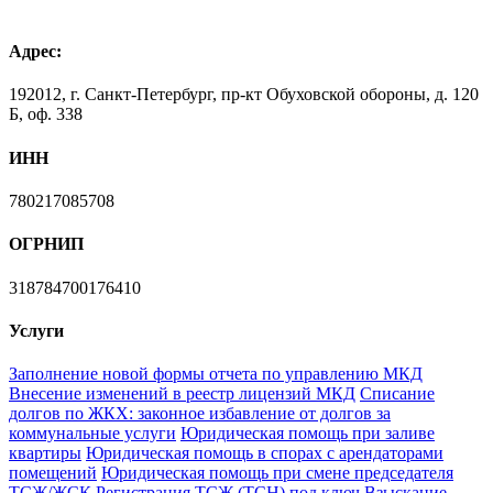
Адрес:
192012, г. Санкт-Петербург, пр-кт Обуховской обороны, д. 120
Б, оф. 338
ИНН
780217085708
ОГРНИП
318784700176410
Услуги
Заполнение новой формы отчета по управлению МКД
Внесение изменений в реестр лицензий МКД
Списание
долгов по ЖКХ: законное избавление от долгов за
коммунальные услуги
Юридическая помощь при заливе
квартиры
Юридическая помощь в спорах с арендаторами
помещений
Юридическая помощь при смене председателя
ТСЖ/ЖСК
Регистрация ТСЖ (ТСН) под ключ
Взыскание