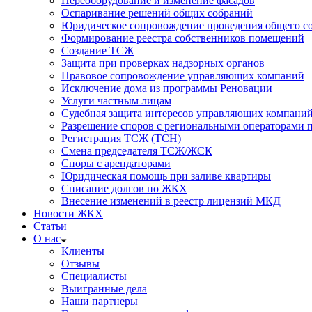
Переоборудование и изменение фасадов
Оспаривание решений общих собраний
Юридическое сопровождение проведения общего со
Формирование реестра собственников помещений
Создание ТСЖ
Защита при проверках надзорных органов
Правовое сопровождение управляющих компаний
Исключение дома из программы Реновации
Услуги частным лицам
Судебная защита интересов управляющих компани
Разрешение споров с региональными операторами 
Регистрация ТСЖ (ТСН)
Смена председателя ТСЖ/ЖСК
Споры с арендаторами
Юридическая помощь при заливе квартиры
Списание долгов по ЖКХ
Внесение изменений в реестр лицензий МКД
Новости ЖКХ
Статьи
О нас
Клиенты
Отзывы
Специалисты
Выигранные дела
Наши партнеры