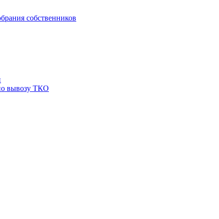
брания собственников
й
по вывозу ТКО