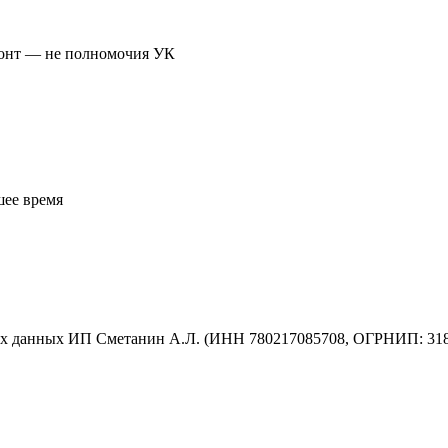
монт — не полномочия УК
шее время
ых данных ИП Сметанин А.Л. (ИНН 780217085708, ОГРНИП: 31878