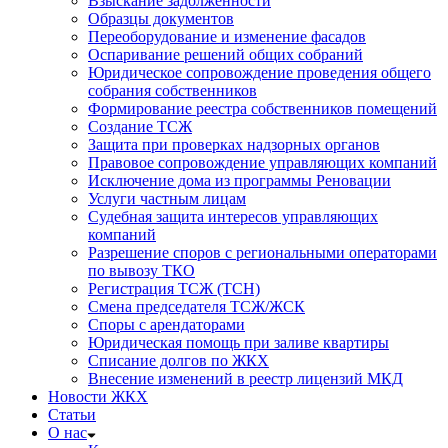
Взыскание задолженности
Образцы документов
Переоборудование и изменение фасадов
Оспаривание решений общих собраний
Юридическое сопровождение проведения общего
собрания собственников
Формирование реестра собственников помещений
Создание ТСЖ
Защита при проверках надзорных органов
Правовое сопровождение управляющих компаний
Исключение дома из программы Реновации
Услуги частным лицам
Судебная защита интересов управляющих
компаний
Разрешение споров с региональными операторами
по вывозу ТКО
Регистрация ТСЖ (ТСН)
Смена председателя ТСЖ/ЖСК
Споры с арендаторами
Юридическая помощь при заливе квартиры
Списание долгов по ЖКХ
Внесение изменений в реестр лицензий МКД
Новости ЖКХ
Статьи
О нас