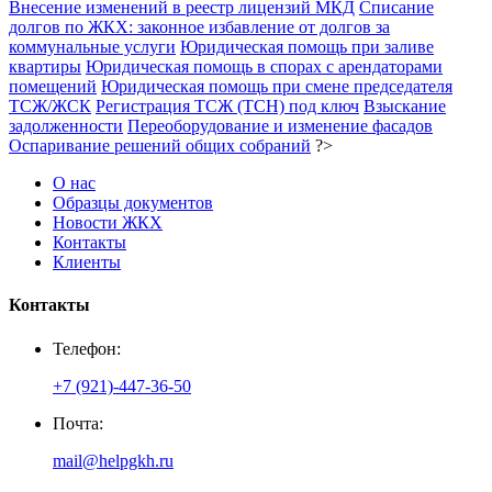
Внесение изменений в реестр лицензий МКД
Списание
долгов по ЖКХ: законное избавление от долгов за
коммунальные услуги
Юридическая помощь при заливе
квартиры
Юридическая помощь в спорах с арендаторами
помещений
Юридическая помощь при смене председателя
ТСЖ/ЖСК
Регистрация ТСЖ (ТСН) под ключ
Взыскание
задолженности
Переоборудование и изменение фасадов
Оспаривание решений общих собраний
?>
О нас
Образцы документов
Новости ЖКХ
Контакты
Клиенты
Контакты
Телефон:
+7 (921)-447-36-50
Почта:
mail@helpgkh.ru