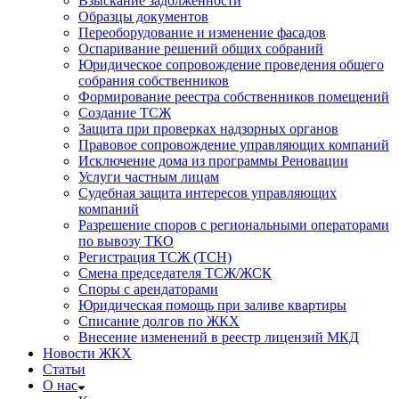
Взыскание задолженности
Образцы документов
Переоборудование и изменение фасадов
Оспаривание решений общих собраний
Юридическое сопровождение проведения общего
собрания собственников
Формирование реестра собственников помещений
Создание ТСЖ
Защита при проверках надзорных органов
Правовое сопровождение управляющих компаний
Исключение дома из программы Реновации
Услуги частным лицам
Судебная защита интересов управляющих
компаний
Разрешение споров с региональными операторами
по вывозу ТКО
Регистрация ТСЖ (ТСН)
Смена председателя ТСЖ/ЖСК
Споры с арендаторами
Юридическая помощь при заливе квартиры
Списание долгов по ЖКХ
Внесение изменений в реестр лицензий МКД
Новости ЖКХ
Статьи
О нас