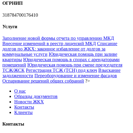
ОГРНИП
318784700176410
Услуги
Заполнение новой формы отчета по управлению МКД
Внесение изменений в реестр лицензий МКД
Списание
долгов по ЖКХ: законное избавление от долгов за
коммунальные услуги
Юридическая помощь при заливе
квартиры
Юридическая помощь в спорах с арендаторами
помещений
Юридическая помощь при смене председателя
ТСЖ/ЖСК
Регистрация ТСЖ (ТСН) под ключ
Взыскание
задолженности
Переоборудование и изменение фасадов
Оспаривание решений общих собраний
?>
О нас
Образцы документов
Новости ЖКХ
Контакты
Клиенты
Контакты