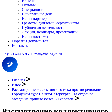
Клиенты
Отзывы
Специалисты
Выигранные дела
Наши партнеры
Грамоты, дипломы, сертификаты
Публичная деятельность
Лекции, вебинары, презентации
Наши достижения
Образцы документов
Контакты
+7 (921)-447-36-50
mail@helpgkh.ru
Главная
Иное
Рассмотрение коллективного иска против реновации в
Городском суде Санкт-Петербурга. На судебное
заседание пришло более 50 человек.
Рассмотрение коллективного