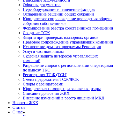
Взыскание задолженности
Образцы документов
Переоборудование и изменение фасадов
Оспаривание решений общих собраний
Юридическое сопровождение проведения общего
собрания собственников
Формирование реестра собственников помещений
Создание ТСЖ
Защита при проверках надзорных органов
Правовое сопровождение управляющих компаний
Исключение дома из программы Реновации
Услуги частным лицам
Судебная защита интересов управляющих
компаний
Разрешение споров с региональными операторами
по вывозу ТКО
Регистрация ТСЖ (ТСН)
Смена председателя ТСЖ/ЖСК
Споры с арендаторами
Юридическая помощь при заливе квартиры
Списание долгов по ЖКХ
Внесение изменений в реестр лицензий МКД
Новости ЖКХ
Статьи
О нас