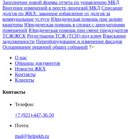
Заполнение новой формы отчета по управлению МКД
Внесение изменений в реестр лицензий МКД
Списание
долгов по ЖКХ: законное избавление от долгов за
коммунальные услуги
Юридическая помощь при заливе
квартиры
Юридическая помощь в спорах с арендаторами
помещений
Юридическая помощь при смене председателя
ТСЖ/ЖСК
Регистрация ТСЖ (ТСН) под ключ
Взыскание
задолженности
Переоборудование и изменение фасадов
Оспаривание решений общих собраний
?>
О нас
Образцы документов
Новости ЖКХ
Контакты
Клиенты
Контакты
Телефон:
+7 (921)-447-36-50
Почта:
mail@helpgkh.ru