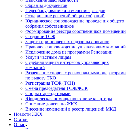
Взыскание задолженности
Образцы документов
Переоборудование и изменение фасадов
Оспаривание решений общих собраний
Юридическое сопровождение проведения общего
собрания собственников
Формирование реестра собственников помещений
Создание ТСЖ
Защита при проверках надзорных органов
Правовое сопровождение управляющих компаний
Исключение дома из программы Реновации
Услуги частным лицам
Судебная защита интересов управляющих
компаний
Разрешение споров с региональными операторами
по вывозу ТКО
Регистрация ТСЖ (ТСН)
Смена председателя ТСЖ/ЖСК
Споры с арендаторами
Юридическая помощь при заливе квартиры
Списание долгов по ЖКХ
Внесение изменений в реестр лицензий МКД
Новости ЖКХ
Статьи
О нас