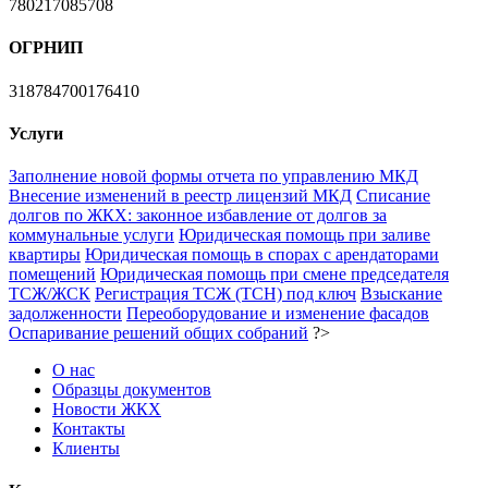
780217085708
ОГРНИП
318784700176410
Услуги
Заполнение новой формы отчета по управлению МКД
Внесение изменений в реестр лицензий МКД
Списание
долгов по ЖКХ: законное избавление от долгов за
коммунальные услуги
Юридическая помощь при заливе
квартиры
Юридическая помощь в спорах с арендаторами
помещений
Юридическая помощь при смене председателя
ТСЖ/ЖСК
Регистрация ТСЖ (ТСН) под ключ
Взыскание
задолженности
Переоборудование и изменение фасадов
Оспаривание решений общих собраний
?>
О нас
Образцы документов
Новости ЖКХ
Контакты
Клиенты