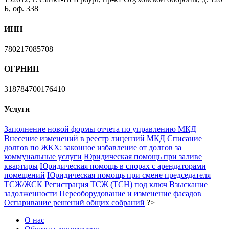
Б, оф. 338
ИНН
780217085708
ОГРНИП
318784700176410
Услуги
Заполнение новой формы отчета по управлению МКД
Внесение изменений в реестр лицензий МКД
Списание
долгов по ЖКХ: законное избавление от долгов за
коммунальные услуги
Юридическая помощь при заливе
квартиры
Юридическая помощь в спорах с арендаторами
помещений
Юридическая помощь при смене председателя
ТСЖ/ЖСК
Регистрация ТСЖ (ТСН) под ключ
Взыскание
задолженности
Переоборудование и изменение фасадов
Оспаривание решений общих собраний
?>
О нас