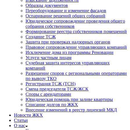
Взыскание задолженности
Образцы документов
Переоборудование и изменение фасадов
Оспаривание решений общих собраний
Юридическое сопровождение проведения общего
собрания собственников
Формирование реестра собственников помещений
Создание ТСЖ
Защита при проверках надзорных органов
Правовое сопровождение управляющих компаний
Исключение дома из программы Реновации
Услуги частным лицам
Судебная защита интересов управляющих
компаний
Разрешение споров с региональными операторами
по вывозу ТКО
Регистрация ТСЖ (ТСН)
Смена председателя ТСЖ/ЖСК
Споры с арендаторами
Юридическая помощь при заливе квартиры
Списание долгов по ЖКХ
Внесение изменений в реестр лицензий МКД
Новости ЖКХ
Статьи
О нас