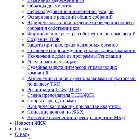
Взыскание задолженности
Образцы документов
Переоборудование и изменение фасадов
Оспаривание решений общих собраний
Юридическое сопровождение проведения общего
собрания собственников
Формирование реестра собственников помещений
Создание ТСЖ
Защита при проверках надзорных органов
Правовое сопровождение управляющих компаний
Исключение дома из программы Реновации
Услуги частным лицам
Судебная защита интересов управляющих
компаний
Разрешение споров с региональными операторами
по вывозу ТКО
Регистрация ТСЖ (ТСН)
Смена председателя ТСЖ/ЖСК
Споры с арендаторами
Юридическая помощь при заливе квартиры
Списание долгов по ЖКХ
Внесение изменений в реестр лицензий МКД
Новости ЖКХ
Статьи
О нас