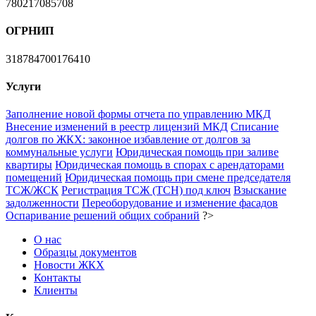
780217085708
ОГРНИП
318784700176410
Услуги
Заполнение новой формы отчета по управлению МКД
Внесение изменений в реестр лицензий МКД
Списание
долгов по ЖКХ: законное избавление от долгов за
коммунальные услуги
Юридическая помощь при заливе
квартиры
Юридическая помощь в спорах с арендаторами
помещений
Юридическая помощь при смене председателя
ТСЖ/ЖСК
Регистрация ТСЖ (ТСН) под ключ
Взыскание
задолженности
Переоборудование и изменение фасадов
Оспаривание решений общих собраний
?>
О нас
Образцы документов
Новости ЖКХ
Контакты
Клиенты