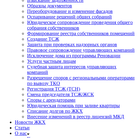
Взыскание задолженности
Образцы документов
Переоборудование и изменение фасадов
Оспаривание решений общих собраний
Юридическое сопровождение проведения общего
собрания собственников
Формирование реестра собственников помещений
Создание ТСЖ
Защита при проверках надзорных органов
Правовое сопровождение управляющих компаний
Исключение дома из программы Реновации
Услуги частным лицам
Судебная защита интересов управляющих
компаний
Разрешение споров с региональными операторами
по вывозу ТКО
Регистрация ТСЖ (ТСН)
Смена председателя ТСЖ/ЖСК
Споры с арендаторами
Юридическая помощь при заливе квартиры
Списание долгов по ЖКХ
Внесение изменений в реестр лицензий МКД
Новости ЖКХ
Статьи
О нас