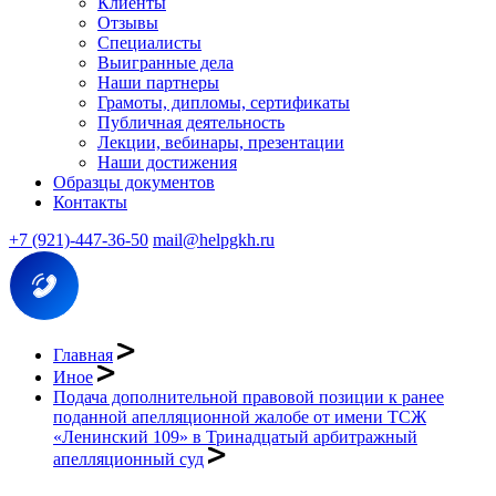
Клиенты
Отзывы
Специалисты
Выигранные дела
Наши партнеры
Грамоты, дипломы, сертификаты
Публичная деятельность
Лекции, вебинары, презентации
Наши достижения
Образцы документов
Контакты
+7 (921)-447-36-50
mail@helpgkh.ru
Главная
Иное
Подача дополнительной правовой позиции к ранее
поданной апелляционной жалобе от имени ТСЖ
«Ленинский 109» в Тринадцатый арбитражный
апелляционный суд