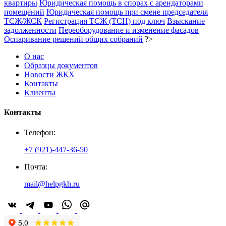
квартиры
Юридическая помощь в спорах с арендаторами
помещений
Юридическая помощь при смене председателя
ТСЖ/ЖСК
Регистрация ТСЖ (ТСН) под ключ
Взыскание
задолженности
Переоборудование и изменение фасадов
Оспаривание решений общих собраний
?>
О нас
Образцы документов
Новости ЖКХ
Контакты
Клиенты
Контакты
Телефон:
+7 (921)-447-36-50
Почта:
mail@helpgkh.ru