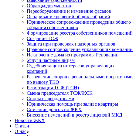
Взыскание задолженности
Образцы документов
Переоборудование и изменение фасадов
Оспаривание решений общих собраний
Юридическое сопровождение проведения общего
собрания собственников
Формирование реестра собственников помещений
Создание ТСЖ
Защита при проверках надзорных органов
Правовое сопровождение управляющих компаний
Исключение дома из программы Реновации
Услуги частным лицам
Судебная защита интересов управляющих
компаний
Разрешение споров с региональными операторами
по вывозу ТКО
Регистрация ТСЖ (ТСН)
Смена председателя ТСЖ/ЖСК
Споры с арендаторами
Юридическая помощь при заливе квартиры
Списание долгов по ЖКХ
Внесение изменений в реестр лицензий МКД
Новости ЖКХ
Статьи
О нас