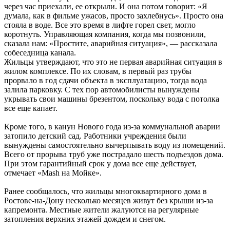
через час приехали, ее открыли. И она потом говорит: «Я
думала, как в фильме ужасов, просто захлебнусь». Просто она
стояла в воде. Все это время в лифте горел свет, могло
коротнуть. Управляющая компания, когда мы позвонили,
сказала нам: «Простите, аварийная ситуация», — рассказала
собеседница канала.
Жильцы утверждают, что это не первая аварийная ситуация в
жилом комплексе. По их словам, в первый раз трубы
прорвало в год сдачи объекта в эксплуатацию, тогда вода
залила парковку. С тех пор автомобилисты вынуждены
укрывать свои машины брезентом, поскольку вода с потолка
все еще капает.
Кроме того, в канун Нового года из-за коммунальной аварии
затопило детский сад. Работники учреждения были
вынуждены самостоятельно вычерпывать воду из помещений.
Всего от прорыва труб уже пострадало шесть подъездов дома.
При этом гарантийный срок у дома все еще действует,
отмечает «Mash на Мойке».
Ранее сообщалось, что жильцы многоквартирного дома в
Ростове-на-Дону несколько месяцев живут без крыши из-за
капремонта. Местные жители жалуются на регулярные
затопления верхних этажей дождем и снегом.