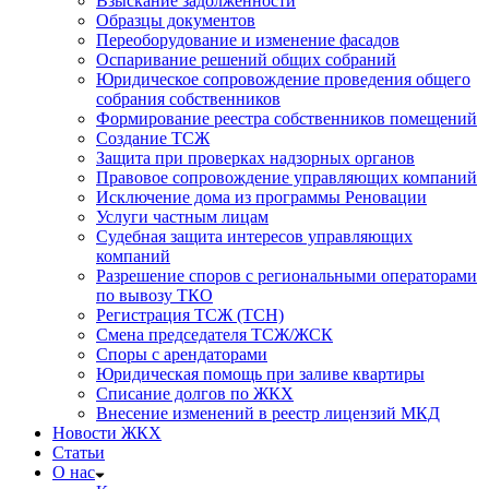
Взыскание задолженности
Образцы документов
Переоборудование и изменение фасадов
Оспаривание решений общих собраний
Юридическое сопровождение проведения общего
собрания собственников
Формирование реестра собственников помещений
Создание ТСЖ
Защита при проверках надзорных органов
Правовое сопровождение управляющих компаний
Исключение дома из программы Реновации
Услуги частным лицам
Судебная защита интересов управляющих
компаний
Разрешение споров с региональными операторами
по вывозу ТКО
Регистрация ТСЖ (ТСН)
Смена председателя ТСЖ/ЖСК
Споры с арендаторами
Юридическая помощь при заливе квартиры
Списание долгов по ЖКХ
Внесение изменений в реестр лицензий МКД
Новости ЖКХ
Статьи
О нас