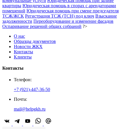
коммунальные услуги
Юридическая помощь при заливе
квартиры
Юридическая помощь в спорах с арендаторами
помещений
Юридическая помощь при смене председателя
ТСЖ/ЖСК
Регистрация ТСЖ (ТСН) под ключ
Взыскание
задолженности
Переоборудование и изменение фасадов
Оспаривание решений общих собраний
?>
О нас
Образцы документов
Новости ЖКХ
Контакты
Клиенты
Контакты
Телефон:
+7 (921)-447-36-50
Почта:
mail@helpgkh.ru