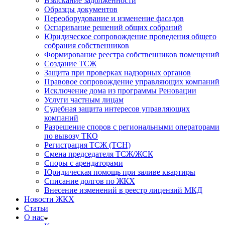
Взыскание задолженности
Образцы документов
Переоборудование и изменение фасадов
Оспаривание решений общих собраний
Юридическое сопровождение проведения общего
собрания собственников
Формирование реестра собственников помещений
Создание ТСЖ
Защита при проверках надзорных органов
Правовое сопровождение управляющих компаний
Исключение дома из программы Реновации
Услуги частным лицам
Судебная защита интересов управляющих
компаний
Разрешение споров с региональными операторами
по вывозу ТКО
Регистрация ТСЖ (ТСН)
Смена председателя ТСЖ/ЖСК
Споры с арендаторами
Юридическая помощь при заливе квартиры
Списание долгов по ЖКХ
Внесение изменений в реестр лицензий МКД
Новости ЖКХ
Статьи
О нас