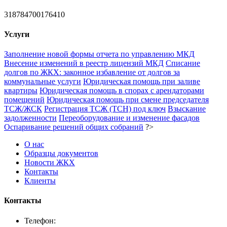
318784700176410
Услуги
Заполнение новой формы отчета по управлению МКД
Внесение изменений в реестр лицензий МКД
Списание
долгов по ЖКХ: законное избавление от долгов за
коммунальные услуги
Юридическая помощь при заливе
квартиры
Юридическая помощь в спорах с арендаторами
помещений
Юридическая помощь при смене председателя
ТСЖ/ЖСК
Регистрация ТСЖ (ТСН) под ключ
Взыскание
задолженности
Переоборудование и изменение фасадов
Оспаривание решений общих собраний
?>
О нас
Образцы документов
Новости ЖКХ
Контакты
Клиенты
Контакты
Телефон: