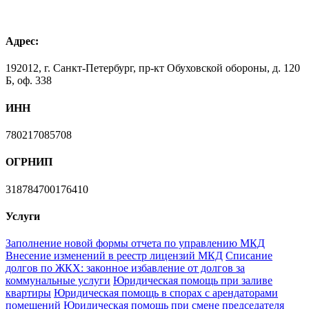
Адрес:
192012, г. Санкт-Петербург, пр-кт Обуховской обороны, д. 120
Б, оф. 338
ИНН
780217085708
ОГРНИП
318784700176410
Услуги
Заполнение новой формы отчета по управлению МКД
Внесение изменений в реестр лицензий МКД
Списание
долгов по ЖКХ: законное избавление от долгов за
коммунальные услуги
Юридическая помощь при заливе
квартиры
Юридическая помощь в спорах с арендаторами
помещений
Юридическая помощь при смене председателя