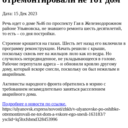
Дата: 15 Дек 2023
Речь идет о доме №46 по проспекту Гая в Железнодорожном
районе Ульяновска, не знавшего ремонта шесть десятилетий,
то есть – со дня постройки.
Строение крошится на глазах. Шесть лет назад его включили в
программу реконструкции. Начать решили с крыши,
поскольку сквозь нее на жильцов лило как из ведра. Но
случилось непредвиденное, не укладывающееся в голове.
Рабочие перепутали адреса – и обновили кровлю другому
дому, который вскоре снесли, поскольку он был нежилым и
аварийным.
Активисты народного фронта обратились в мэрию с
требованием незамедлительно заняться расселением
аварийного дома.
Подробнее о новости по ссылке.
https://ulyanovsk.express/novosti/zhkh/v-ulyanovske-po-oshibke-
otremontirovali-ne-tot-dom-a-vskore-ego-snesli-163183/?
ysclid=lq5hxfsbmd328453996