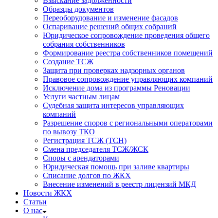
Взыскание задолженности
Образцы документов
Переоборудование и изменение фасадов
Оспаривание решений общих собраний
Юридическое сопровождение проведения общего
собрания собственников
Формирование реестра собственников помещений
Создание ТСЖ
Защита при проверках надзорных органов
Правовое сопровождение управляющих компаний
Исключение дома из программы Реновации
Услуги частным лицам
Судебная защита интересов управляющих
компаний
Разрешение споров с региональными операторами
по вывозу ТКО
Регистрация ТСЖ (ТСН)
Смена председателя ТСЖ/ЖСК
Споры с арендаторами
Юридическая помощь при заливе квартиры
Списание долгов по ЖКХ
Внесение изменений в реестр лицензий МКД
Новости ЖКХ
Статьи
О нас