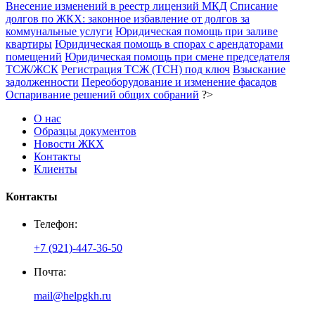
Внесение изменений в реестр лицензий МКД
Списание
долгов по ЖКХ: законное избавление от долгов за
коммунальные услуги
Юридическая помощь при заливе
квартиры
Юридическая помощь в спорах с арендаторами
помещений
Юридическая помощь при смене председателя
ТСЖ/ЖСК
Регистрация ТСЖ (ТСН) под ключ
Взыскание
задолженности
Переоборудование и изменение фасадов
Оспаривание решений общих собраний
?>
О нас
Образцы документов
Новости ЖКХ
Контакты
Клиенты
Контакты
Телефон:
+7 (921)-447-36-50
Почта:
mail@helpgkh.ru