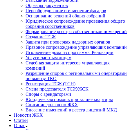
Взыскание задолженности
Образцы документов
Переоборудование и изменение фасадов
Оспаривание решений общих собраний
Юридическое сопровождение проведения общего
собрания собственников
Формирование реестра собственников помещений
Создание ТСЖ
Защита при проверках надзорных органов
Правовое сопровождение управляющих компаний
Исключение дома из программы Реновации
Услуги частным лицам
Судебная защита интересов управляющих
компаний
Разрешение споров с региональными операторами
по вывозу ТКО
Регистрация ТСЖ (ТСН)
Смена председателя ТСЖ/ЖСК
Споры с арендаторами
Юридическая помощь при заливе квартиры
Списание долгов по ЖКХ
Внесение изменений в реестр лицензий МКД
Новости ЖКХ
Статьи
О нас