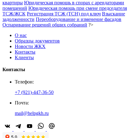
квартиры
Юридическая помощь в спорах с арендаторами
помещений
Юридическая помощь при смене председателя
ТСЖ/ЖСК
Регистрация ТСЖ (ТСН) под ключ
Взыскание
задолженности
Переоборудование и изменение фасадов
Оспаривание решений общих собраний
?>
О нас
Образцы документов
Новости ЖКХ
Контакты
Клиенты
Контакты
Телефон:
+7 (921)-447-36-50
Почта:
mail@helpgkh.ru