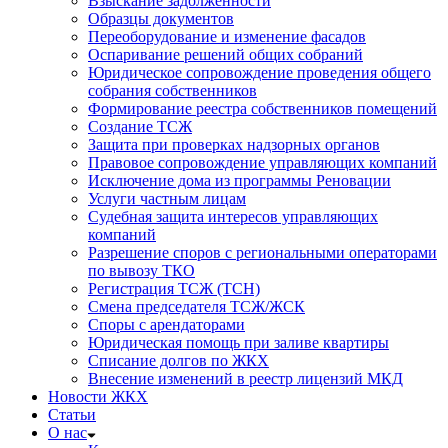
Взыскание задолженности
Образцы документов
Переоборудование и изменение фасадов
Оспаривание решений общих собраний
Юридическое сопровождение проведения общего
собрания собственников
Формирование реестра собственников помещений
Создание ТСЖ
Защита при проверках надзорных органов
Правовое сопровождение управляющих компаний
Исключение дома из программы Реновации
Услуги частным лицам
Судебная защита интересов управляющих
компаний
Разрешение споров с региональными операторами
по вывозу ТКО
Регистрация ТСЖ (ТСН)
Смена председателя ТСЖ/ЖСК
Споры с арендаторами
Юридическая помощь при заливе квартиры
Списание долгов по ЖКХ
Внесение изменений в реестр лицензий МКД
Новости ЖКХ
Статьи
О нас