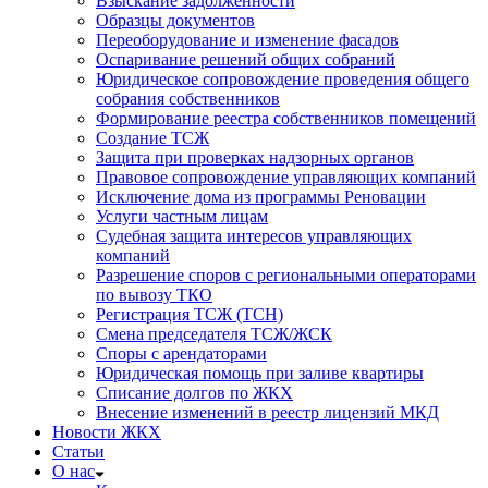
Взыскание задолженности
Образцы документов
Переоборудование и изменение фасадов
Оспаривание решений общих собраний
Юридическое сопровождение проведения общего
собрания собственников
Формирование реестра собственников помещений
Создание ТСЖ
Защита при проверках надзорных органов
Правовое сопровождение управляющих компаний
Исключение дома из программы Реновации
Услуги частным лицам
Судебная защита интересов управляющих
компаний
Разрешение споров с региональными операторами
по вывозу ТКО
Регистрация ТСЖ (ТСН)
Смена председателя ТСЖ/ЖСК
Споры с арендаторами
Юридическая помощь при заливе квартиры
Списание долгов по ЖКХ
Внесение изменений в реестр лицензий МКД
Новости ЖКХ
Статьи
О нас