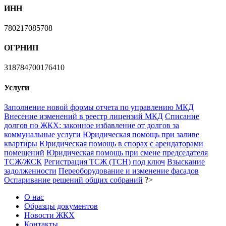
ИНН
780217085708
ОГРНИП
318784700176410
Услуги
Заполнение новой формы отчета по управлению МКД
Внесение изменений в реестр лицензий МКД
Списание
долгов по ЖКХ: законное избавление от долгов за
коммунальные услуги
Юридическая помощь при заливе
квартиры
Юридическая помощь в спорах с арендаторами
помещений
Юридическая помощь при смене председателя
ТСЖ/ЖСК
Регистрация ТСЖ (ТСН) под ключ
Взыскание
задолженности
Переоборудование и изменение фасадов
Оспаривание решений общих собраний
?>
О нас
Образцы документов
Новости ЖКХ
Контакты