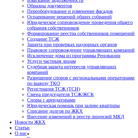
Взыскание задолженности
Образцы документов
Переоборудование и изменение фасадов
Оспаривание решений общих собраний
Юридическое сопровождение проведения общего
собрания собственников
Формирование реестра собственников помещений
Создание ТСЖ
Защита при проверках надзорных органов
Правовое сопровождение управляющих компаний
Исключение дома из программы Реновации
Услуги частным лицам
Судебная защита интересов управляющих
компаний
Разрешение споров с региональными операторами
по вывозу ТКО
Регистрация ТСЖ (ТСН)
Смена председателя ТСЖ/ЖСК
Споры с арендаторами
Юридическая помощь при заливе квартиры
Списание долгов по ЖКХ
Внесение изменений в реестр лицензий МКД
Новости ЖКХ
Статьи
О нас