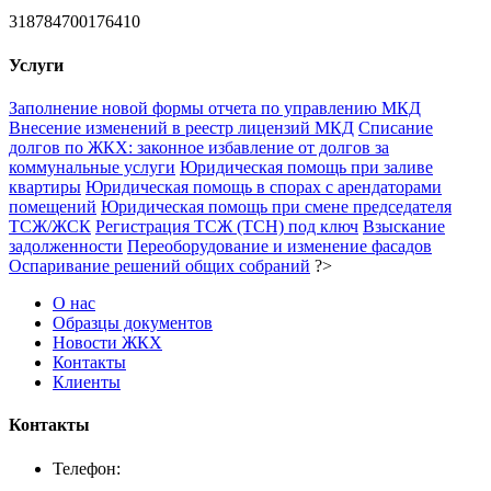
318784700176410
Услуги
Заполнение новой формы отчета по управлению МКД
Внесение изменений в реестр лицензий МКД
Списание
долгов по ЖКХ: законное избавление от долгов за
коммунальные услуги
Юридическая помощь при заливе
квартиры
Юридическая помощь в спорах с арендаторами
помещений
Юридическая помощь при смене председателя
ТСЖ/ЖСК
Регистрация ТСЖ (ТСН) под ключ
Взыскание
задолженности
Переоборудование и изменение фасадов
Оспаривание решений общих собраний
?>
О нас
Образцы документов
Новости ЖКХ
Контакты
Клиенты
Контакты
Телефон: