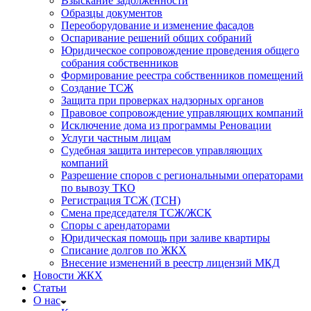
Взыскание задолженности
Образцы документов
Переоборудование и изменение фасадов
Оспаривание решений общих собраний
Юридическое сопровождение проведения общего
собрания собственников
Формирование реестра собственников помещений
Создание ТСЖ
Защита при проверках надзорных органов
Правовое сопровождение управляющих компаний
Исключение дома из программы Реновации
Услуги частным лицам
Судебная защита интересов управляющих
компаний
Разрешение споров с региональными операторами
по вывозу ТКО
Регистрация ТСЖ (ТСН)
Смена председателя ТСЖ/ЖСК
Споры с арендаторами
Юридическая помощь при заливе квартиры
Списание долгов по ЖКХ
Внесение изменений в реестр лицензий МКД
Новости ЖКХ
Статьи
О нас