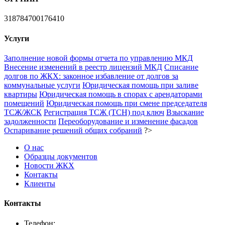
318784700176410
Услуги
Заполнение новой формы отчета по управлению МКД
Внесение изменений в реестр лицензий МКД
Списание
долгов по ЖКХ: законное избавление от долгов за
коммунальные услуги
Юридическая помощь при заливе
квартиры
Юридическая помощь в спорах с арендаторами
помещений
Юридическая помощь при смене председателя
ТСЖ/ЖСК
Регистрация ТСЖ (ТСН) под ключ
Взыскание
задолженности
Переоборудование и изменение фасадов
Оспаривание решений общих собраний
?>
О нас
Образцы документов
Новости ЖКХ
Контакты
Клиенты
Контакты
Телефон: