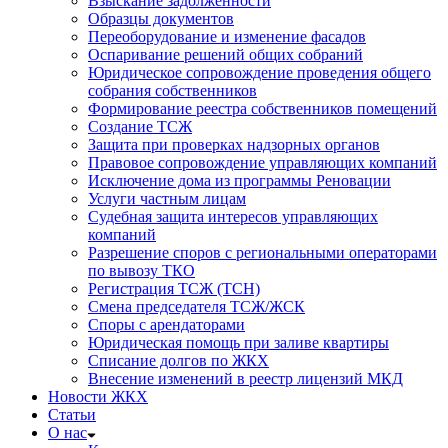
Взыскание задолженности
Образцы документов
Переоборудование и изменение фасадов
Оспаривание решений общих собраний
Юридическое сопровождение проведения общего
собрания собственников
Формирование реестра собственников помещений
Создание ТСЖ
Защита при проверках надзорных органов
Правовое сопровождение управляющих компаний
Исключение дома из программы Реновации
Услуги частным лицам
Судебная защита интересов управляющих
компаний
Разрешение споров с региональными операторами
по вывозу ТКО
Регистрация ТСЖ (ТСН)
Смена председателя ТСЖ/ЖСК
Споры с арендаторами
Юридическая помощь при заливе квартиры
Списание долгов по ЖКХ
Внесение изменений в реестр лицензий МКД
Новости ЖКХ
Статьи
О нас