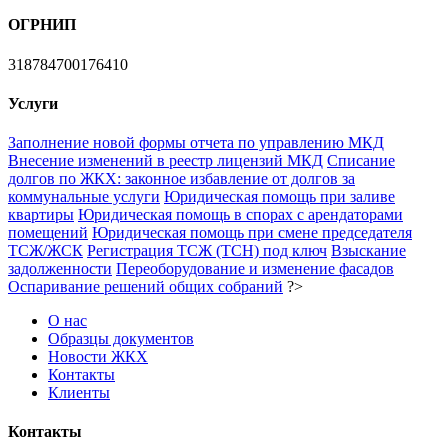
ОГРНИП
318784700176410
Услуги
Заполнение новой формы отчета по управлению МКД
Внесение изменений в реестр лицензий МКД
Списание
долгов по ЖКХ: законное избавление от долгов за
коммунальные услуги
Юридическая помощь при заливе
квартиры
Юридическая помощь в спорах с арендаторами
помещений
Юридическая помощь при смене председателя
ТСЖ/ЖСК
Регистрация ТСЖ (ТСН) под ключ
Взыскание
задолженности
Переоборудование и изменение фасадов
Оспаривание решений общих собраний
?>
О нас
Образцы документов
Новости ЖКХ
Контакты
Клиенты
Контакты