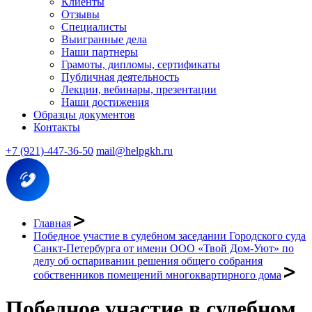
Клиенты
Отзывы
Специалисты
Выигранные дела
Наши партнеры
Грамоты, дипломы, сертификаты
Публичная деятельность
Лекции, вебинары, презентации
Наши достижения
Образцы документов
Контакты
+7 (921)-447-36-50
mail@helpgkh.ru
Главная
Победное участие в судебном заседании Городского суда
Санкт-Петербурга от имени ООО «Твой Дом-Уют» по
делу об оспаривании решения общего собрания
собственников помещений многоквартирного дома
Победное участие в судебном