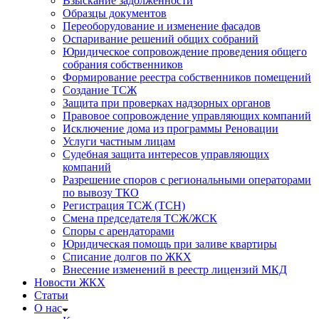
Взыскание задолженности
Образцы документов
Переоборудование и изменение фасадов
Оспаривание решений общих собраний
Юридическое сопровождение проведения общего
собрания собственников
Формирование реестра собственников помещений
Создание ТСЖ
Защита при проверках надзорных органов
Правовое сопровождение управляющих компаний
Исключение дома из программы Реновации
Услуги частным лицам
Судебная защита интересов управляющих
компаний
Разрешение споров с региональными операторами
по вывозу ТКО
Регистрация ТСЖ (ТСН)
Смена председателя ТСЖ/ЖСК
Споры с арендаторами
Юридическая помощь при заливе квартиры
Списание долгов по ЖКХ
Внесение изменений в реестр лицензий МКД
Новости ЖКХ
Статьи
О нас