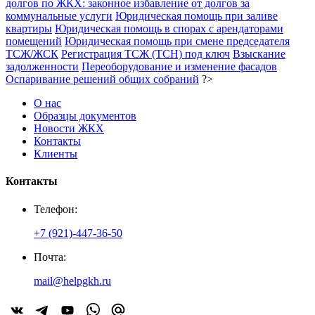
долгов по ЖКХ: законное избавление от долгов за
коммунальные услуги
Юридическая помощь при заливе
квартиры
Юридическая помощь в спорах с арендаторами
помещений
Юридическая помощь при смене председателя
ТСЖ/ЖСК
Регистрация ТСЖ (ТСН) под ключ
Взыскание
задолженности
Переоборудование и изменение фасадов
Оспаривание решений общих собраний
?>
О нас
Образцы документов
Новости ЖКХ
Контакты
Клиенты
Контакты
Телефон:
+7 (921)-447-36-50
Почта:
mail@helpgkh.ru