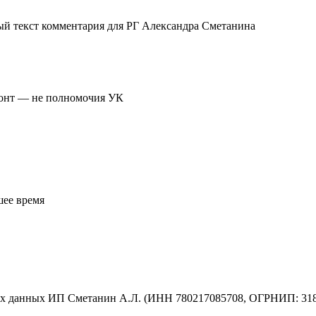
ый текст комментария для РГ Александра Сметанина
монт — не полномочия УК
шее время
ых данных ИП Сметанин А.Л. (ИНН 780217085708, ОГРНИП: 31878