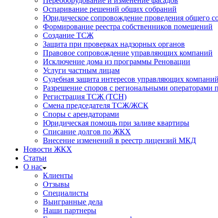
Переоборудование и изменение фасадов
Оспаривание решений общих собраний
Юридическое сопровождение проведения общего со
Формирование реестра собственников помещений
Создание ТСЖ
Защита при проверках надзорных органов
Правовое сопровождение управляющих компаний
Исключение дома из программы Реновации
Услуги частным лицам
Судебная защита интересов управляющих компани
Разрешение споров с региональными операторами 
Регистрация ТСЖ (ТСН)
Смена председателя ТСЖ/ЖСК
Споры с арендаторами
Юридическая помощь при заливе квартиры
Списание долгов по ЖКХ
Внесение изменений в реестр лицензий МКД
Новости ЖКХ
Статьи
О нас
Клиенты
Отзывы
Специалисты
Выигранные дела
Наши партнеры