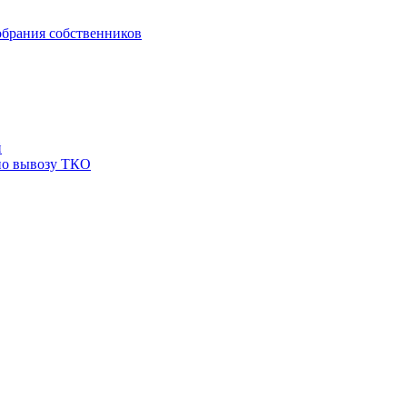
брания собственников
й
по вывозу ТКО