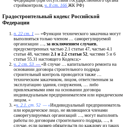
Федерации (при отсутствии государственного органа
стройконтроля,
ч. 8 ст. 166
ЖК РФ)
Градостроительный кодекс Российской
Федерации
п. 22 ст. 1
— «Функции технического заказчика могут
выполняться только членом … саморегулируемой
организации …,
за исключением случаев
,
предусмотренных частью 2.1 статьи 47, частью 4.1
статьи 48, частями
2.1 и 2.2 статьи 52
, частями 5 и 6
статьи 55.31 настоящего Кодекса;»
ч. 2 ст. 53
—
«В случае … капитального ремонта на
основании договора строительного подряда
строительный контроль проводится также …
техническим заказчиком, лицом, ответственным за
эксплуатацию здания, сооружения, … либо
привлекаемыми ими на основании договора
индивидуальным предпринимателем или юридическим
лицом. «
«
ч. 2.1. с
т. 52 — «
Индивидуальный предприниматель
или юридическое лицо, не являющиеся членами
саморегулируемых организаций …, могут выполнять
работы по договорам строительного подряда, …, в
случае, если размер обязательств по каждому из таких