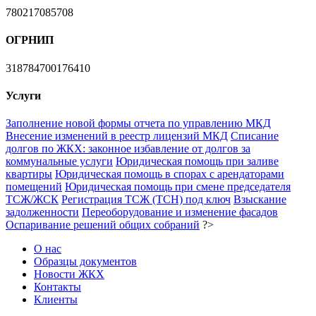
780217085708
ОГРНИП
318784700176410
Услуги
Заполнение новой формы отчета по управлению МКД
Внесение изменений в реестр лицензий МКД
Списание
долгов по ЖКХ: законное избавление от долгов за
коммунальные услуги
Юридическая помощь при заливе
квартиры
Юридическая помощь в спорах с арендаторами
помещений
Юридическая помощь при смене председателя
ТСЖ/ЖСК
Регистрация ТСЖ (ТСН) под ключ
Взыскание
задолженности
Переоборудование и изменение фасадов
Оспаривание решений общих собраний
?>
О нас
Образцы документов
Новости ЖКХ
Контакты
Клиенты