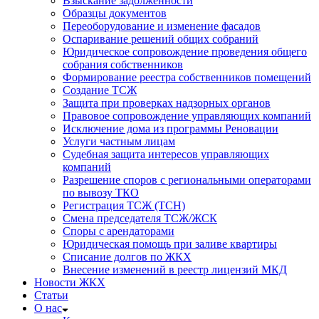
Взыскание задолженности
Образцы документов
Переоборудование и изменение фасадов
Оспаривание решений общих собраний
Юридическое сопровождение проведения общего
собрания собственников
Формирование реестра собственников помещений
Создание ТСЖ
Защита при проверках надзорных органов
Правовое сопровождение управляющих компаний
Исключение дома из программы Реновации
Услуги частным лицам
Судебная защита интересов управляющих
компаний
Разрешение споров с региональными операторами
по вывозу ТКО
Регистрация ТСЖ (ТСН)
Смена председателя ТСЖ/ЖСК
Споры с арендаторами
Юридическая помощь при заливе квартиры
Списание долгов по ЖКХ
Внесение изменений в реестр лицензий МКД
Новости ЖКХ
Статьи
О нас