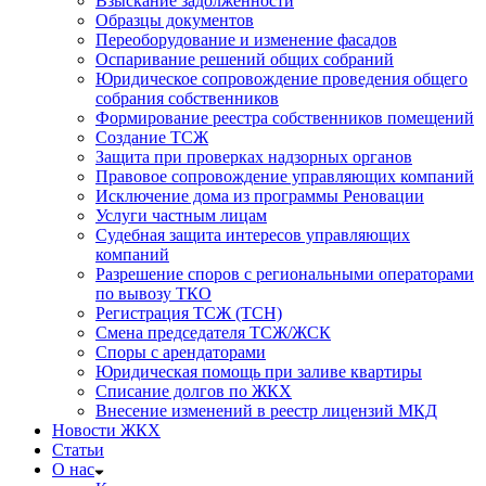
Взыскание задолженности
Образцы документов
Переоборудование и изменение фасадов
Оспаривание решений общих собраний
Юридическое сопровождение проведения общего
собрания собственников
Формирование реестра собственников помещений
Создание ТСЖ
Защита при проверках надзорных органов
Правовое сопровождение управляющих компаний
Исключение дома из программы Реновации
Услуги частным лицам
Судебная защита интересов управляющих
компаний
Разрешение споров с региональными операторами
по вывозу ТКО
Регистрация ТСЖ (ТСН)
Смена председателя ТСЖ/ЖСК
Споры с арендаторами
Юридическая помощь при заливе квартиры
Списание долгов по ЖКХ
Внесение изменений в реестр лицензий МКД
Новости ЖКХ
Статьи
О нас