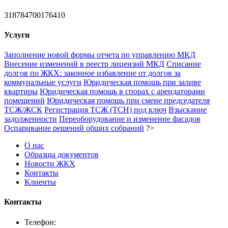
318784700176410
Услуги
Заполнение новой формы отчета по управлению МКД
Внесение изменений в реестр лицензий МКД
Списание
долгов по ЖКХ: законное избавление от долгов за
коммунальные услуги
Юридическая помощь при заливе
квартиры
Юридическая помощь в спорах с арендаторами
помещений
Юридическая помощь при смене председателя
ТСЖ/ЖСК
Регистрация ТСЖ (ТСН) под ключ
Взыскание
задолженности
Переоборудование и изменение фасадов
Оспаривание решений общих собраний
?>
О нас
Образцы документов
Новости ЖКХ
Контакты
Клиенты
Контакты
Телефон: