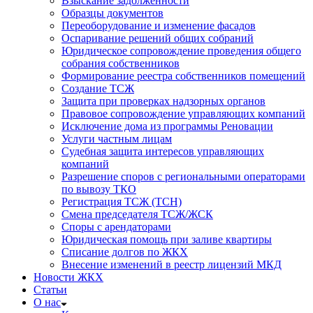
Взыскание задолженности
Образцы документов
Переоборудование и изменение фасадов
Оспаривание решений общих собраний
Юридическое сопровождение проведения общего
собрания собственников
Формирование реестра собственников помещений
Создание ТСЖ
Защита при проверках надзорных органов
Правовое сопровождение управляющих компаний
Исключение дома из программы Реновации
Услуги частным лицам
Судебная защита интересов управляющих
компаний
Разрешение споров с региональными операторами
по вывозу ТКО
Регистрация ТСЖ (ТСН)
Смена председателя ТСЖ/ЖСК
Споры с арендаторами
Юридическая помощь при заливе квартиры
Списание долгов по ЖКХ
Внесение изменений в реестр лицензий МКД
Новости ЖКХ
Статьи
О нас