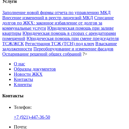
Услуги
Заполнение новой формы отчета по управлению МКД
Внесение изменений в реестр лицензий МКД
Списание
долгов по ЖКХ: законное избавление от долгов за
коммунальные услуги
Юридическая помощь при заливе
квартиры
Юридическая помощь в спорах с арендаторами
помещений
Юридическая помощь при смене председателя
ТСЖ/ЖСК
Регистрация ТСЖ (ТСН) под ключ
Взыскание
задолженности
Переоборудование и изменение фасадов
Оспаривание решений общих собраний
?>
О нас
Образцы документов
Новости ЖКХ
Контакты
Клиенты
Контакты
Телефон:
+7 (921)-447-36-50
Почта: