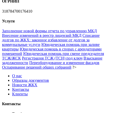
ОГРНИП
318784700176410
Услуги
Заполнение новой формы отчета по управлению МКД
Внесение изменений в реестр лицензий МКД
Списание
долгов по ЖКХ: законное избавление от долгов за
коммунальные услуги
Юридическая помощь при заливе
квартиры
Юридическая помощь в спорах с арендаторами
помещений
Юридическая помощь при смене председателя
ТСЖ/ЖСК
Регистрация ТСЖ (ТСН) под ключ
Взыскание
задолженности
Переоборудование и изменение фасадов
Оспаривание решений общих собраний
?>
О нас
Образцы документов
Новости ЖКХ
Контакты
Клиенты
Контакты