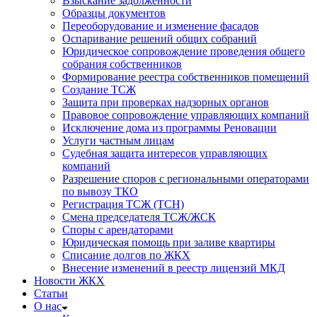
Взыскание задолженности
Образцы документов
Переоборудование и изменение фасадов
Оспаривание решений общих собраний
Юридическое сопровождение проведения общего
собрания собственников
Формирование реестра собственников помещений
Создание ТСЖ
Защита при проверках надзорных органов
Правовое сопровождение управляющих компаний
Исключение дома из программы Реновации
Услуги частным лицам
Судебная защита интересов управляющих
компаний
Разрешение споров с региональными операторами
по вывозу ТКО
Регистрация ТСЖ (ТСН)
Смена председателя ТСЖ/ЖСК
Споры с арендаторами
Юридическая помощь при заливе квартиры
Списание долгов по ЖКХ
Внесение изменений в реестр лицензий МКД
Новости ЖКХ
Статьи
О нас