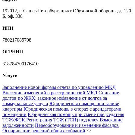
192012, г. Санкт-Петербург, пр-кт Обуховской обороны, д. 120
Б, оф. 338
ИНН
780217085708
ОГРНИП
318784700176410
Услуги
Заполнение новой формы отчета по управлению МКД
Внесение изменений в реестр лицензий МКД
Списание
долгов по ЖКХ: законное избавление от долгов за
коммунальные услуги
Юридическая помощь при заливе
квартиры
Юридическая помощь в спорах с арендаторами
помещений
Юридическая помощь при смене председателя
ТСЖ/ЖСК
Регистрация ТСЖ (ТСН) под ключ
Взыскание
задолженности
Переоборудование и изменение фасадов
Оспаривание решений общих собраний
?>