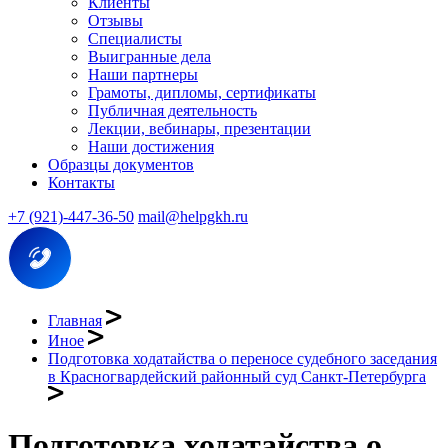
Клиенты
Отзывы
Специалисты
Выигранные дела
Наши партнеры
Грамоты, дипломы, сертификаты
Публичная деятельность
Лекции, вебинары, презентации
Наши достижения
Образцы документов
Контакты
+7 (921)-447-36-50
mail@helpgkh.ru
Главная
Иное
Подготовка ходатайства о переносе судебного заседания
в Красногвардейский районный суд Санкт-Петербурга
Подготовка ходатайства о