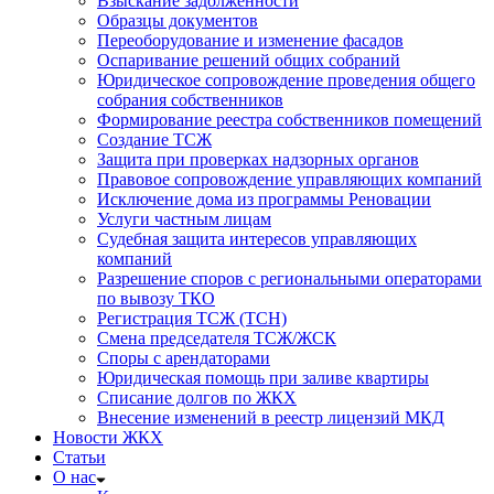
Взыскание задолженности
Образцы документов
Переоборудование и изменение фасадов
Оспаривание решений общих собраний
Юридическое сопровождение проведения общего
собрания собственников
Формирование реестра собственников помещений
Создание ТСЖ
Защита при проверках надзорных органов
Правовое сопровождение управляющих компаний
Исключение дома из программы Реновации
Услуги частным лицам
Судебная защита интересов управляющих
компаний
Разрешение споров с региональными операторами
по вывозу ТКО
Регистрация ТСЖ (ТСН)
Смена председателя ТСЖ/ЖСК
Споры с арендаторами
Юридическая помощь при заливе квартиры
Списание долгов по ЖКХ
Внесение изменений в реестр лицензий МКД
Новости ЖКХ
Статьи
О нас