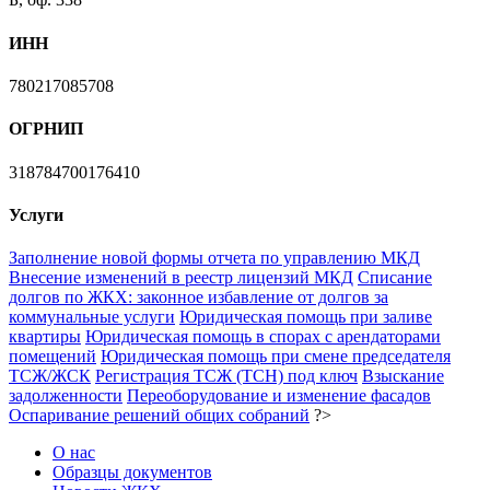
ИНН
780217085708
ОГРНИП
318784700176410
Услуги
Заполнение новой формы отчета по управлению МКД
Внесение изменений в реестр лицензий МКД
Списание
долгов по ЖКХ: законное избавление от долгов за
коммунальные услуги
Юридическая помощь при заливе
квартиры
Юридическая помощь в спорах с арендаторами
помещений
Юридическая помощь при смене председателя
ТСЖ/ЖСК
Регистрация ТСЖ (ТСН) под ключ
Взыскание
задолженности
Переоборудование и изменение фасадов
Оспаривание решений общих собраний
?>
О нас
Образцы документов